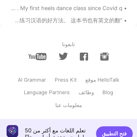
warm smile 💕
Yeah, we started at midnight 🌃, go 'til the sunrise 🌇 . My first heels dance class since Covid q...
2021.04.30 21:02
AV
”兴于诗，立于礼，成于乐” 我同意了，即使我觉得诗歌已经失去了大部分的意义(significance)。我还是喜欢读伟大思想家和艺术家的智慧。当然这也是练习汉语的好方法。 这本书也有英文的翻...
EN
HI
so adorable pictures. May he rest
@Isela
in peace.
تابعونا
2021.04.30 20:07
HJ
DE
ES
EN
KR
My father passed away 9years ago.
AI Grammar
Press Kit
موقع HelloTalk
Language Partners
وظائف
Blog
معلومات عنا
تعلم اللغات مع أكثر من 50
فتح التطبيق
مليون متحدث أصلي مجانًا!