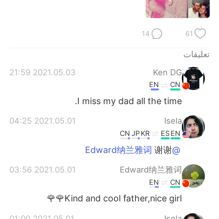
日本語
한국어
Русский
ไทย
14
61
Indonesia
Italiano
تعليقات
2021.05.03 21:59
Ken DG
Türkçe
Tiếng Việt
EN
CN
I miss my dad all the time.
Português
2021.05.01 04:25
Isela
CN
JP
KR
ES
EN
谢谢
@Edward纳兰雅词
2021.05.01 03:56
Edward纳兰雅词
EN
CN
Kind and cool father,nice girl🌹🌹
2021.05.01 01:00
Isela