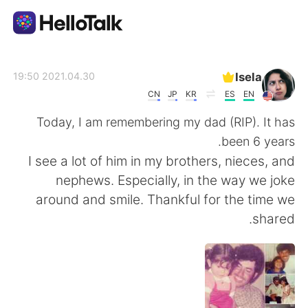
تطبيق تبادل اللغة
Isela
2021.04.30 19:50
CN
JP
KR
ES
EN
AI Grammar Checker
Today, I am remembering my dad (RIP). It has
been 6 years.
العربية
I see a lot of him in my brothers, nieces, and
nephews. Especially, in the way we joke
around and smile. Thankful for the time we
English
简体中文
shared.
繁體中文
Español
Français
Deutsch