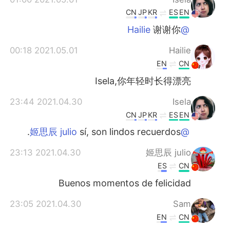
CN
JP
KR
ES
EN
谢谢你
@Hailie
2021.05.01 00:18
Hailie
EN
CN
Isela,你年轻时长得漂亮
2021.04.30 23:44
Isela
CN
JP
KR
ES
EN
sí, son lindos recuerdos.
@姬思辰 julio
2021.04.30 23:13
姬思辰 julio
ES
CN
Buenos momentos de felicidad
2021.04.30 23:05
Sam
EN
CN