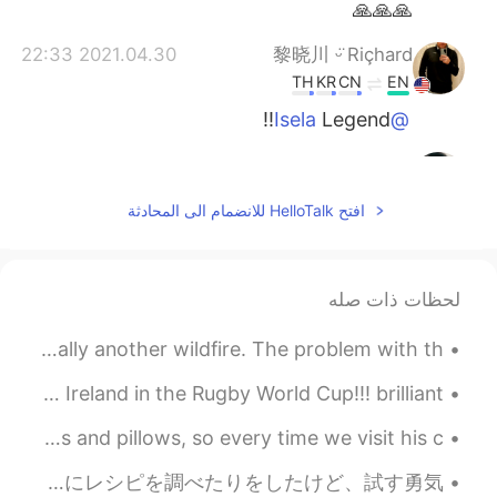
🙏🙏🙏
2021.04.30 22:33
黎晓川 ᵕ̈ Riçhard
TH
KR
CN
EN
Legend!!
@Isela
2021.04.30 22:32
Isela
CN
JP
KR
ES
EN
افتح HelloTalk للانضمام الى المحادثة
He was and way
@黎晓川 ᵕ̈ Riçhard
goofier than me.
2021.04.30 22:30
Isela
لحظات ذات صله
CN
JP
KR
ES
EN
In the first picture, those are not clouds. It's actually another wildfire. The problem with th...
thank you.
@AV
Congratulations to Japan for beating Ireland in the Rugby World Cup!!! brilliant!!!! 🎉🎉🎉🎉🎉🌸🌸🌸🌸🌸
2021.04.30 22:01
黎晓川 ᵕ̈ Riçhard
息子は猫と枕が大好きだから、いつも従姉妹を訪ねてる時にこのぬいぐるみを探す My son loves cats and pillows, so every time we visit his c...
TH
KR
CN
EN
🙏 He looks like a great guy with a big
一年前の思い出。東京で食べたすごく美味しくてふわふわしてるパンケーキ。一時間ぐらい並んでたけど、ずっと楽しく喋ってて全然気にしなかった ☺️ 家で作れるようにレシピを調べたりをしたけど、試す勇気...