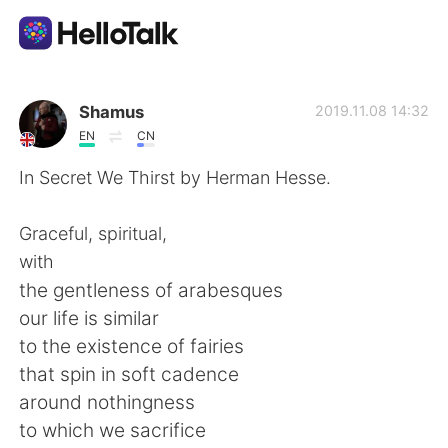
Aplicación de intercambio de idiomas
Shamus
2019.11.08 14:32
EN
CN
AI Grammar Checker
In Secret We Thirst by Herman Hesse.
Español
Graceful, spiritual,
with
the gentleness of arabesques
English
简体中文
our life is similar
to the existence of fairies
繁體中文
العربية
that spin in soft cadence
around nothingness
Français
Deutsch
to which we sacrifice