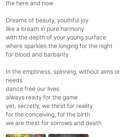
日本語
한국어
the here and now
Русский
ไทย
Dreams of beauty, youthful joy
like a breath in pure harmony
Indonesia
Italiano
with the depth of your young surface
where sparkles the longing for the night
Türkçe
Tiếng Việt
for blood and barbarity
Português
In the emptiness, spinning, without aims or
needs
dance free our lives
always ready for the game
yet, secretly, we thirst for reality
for the conceiving, for the birth
we are thirst for sorrows and death