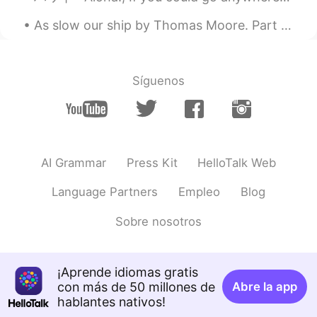
As slow our ship by Thomas Moore. Part 2 of 2. And when, in other climes, we meet Some isle o...
Síguenos
AI Grammar
Press Kit
HelloTalk Web
Language Partners
Empleo
Blog
Sobre nosotros
¡Aprende idiomas gratis
con más de 50 millones de
Abre la app
hablantes nativos!