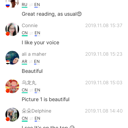
RU
EN
Great reading, as usual😍
Connie
2019.11.08 15:37
CN
EN
I like your voice
ali a maher
2019.11.08 15:23
AR
EN
Beautiful
乌龙丸
2019.11.08 15:03
CN
EN
Picture 1 is beautiful
朵朵Delphine
2019.11.08 14:40
CN
EN
I see.It's on the top.😥