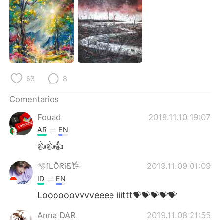
63
8
Comentarios
Fouad
2019.11.10 19:07
AR
EN
👍👍👍
🫧fLŎ̈ᖇiᏋ𐂂
2019.11.09 01:09
ID
EN
Loooooovvvveeee iiittt💝💝💝💝💝
Anna DAR
2019.11.08 21:55