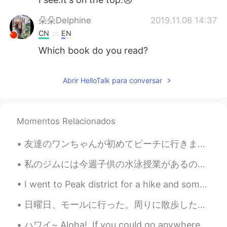
朵朵Delphine
2019.11.08 14:37
CN
EN
Which book do you read?
Abrir HelloTalk para conversar
Momentos Relacionados
友達のワンちゃんが初めてビーチに行きました。泳ぎたがってるけど寒くすぎました。鳥を追いかけてたけど波が来てた時、後ずさりしてしまいました。 名前は「Zoey」です。ゾーイちゃんは本当に優しいワ...
私のジムには今週子供の水泳授業があるので、毎日に息子と行ってる This week there are children’s swim lessons at my gym, so I’m tak...
I went to Peak district for a hike and some fresh air. There were some people doing paragliding i...
日曜日、モールに行った。周りに散歩しただけ。大きくモールですけど、賑やかない。 今日、ツインファミコンシステムが郵送で届けました！！嬉しい〜 メトロイドと Went to the mall S...
ハワイ~ Aloha!, If you could go anywhere in the world, where would you go? アロハ！、 世界のどこにでも行けるとしたら...