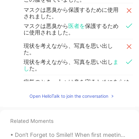
マスクは悪臭から保護するために使用
されました。
マスクは悪臭から
医者を
保護するため
に使用されました。
現状を考えながら、写真を思い出し
た。
現状を考えながら、写真を思い出し
ま
し
た。
病気のとき、人々は身を守るためにあらゆ
ることを試みます。
Open HelloTalk to join the conversation
中世の医者より、現代科学は信頼できると
思います。
Oloshipa
2020.04.21 17:14
Related Moments
JP
EN
Don’t Forget to Smile!! When first meeting or greeting someone, offer them a warm smile. Smiling ...