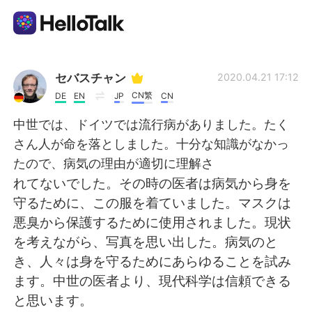
Language Exchange App
セバスチャン
2020.04.21 17:12
CN繁
DE
EN
JP
CN
AI Grammar Checker
中世では、ドイツでは流行病がありました。たく
さん人が命を落としました。十分な知識がなかっ
English
たので、病気の理由が適切に理解さ
れてないでした。その時の医者は病気から身を
守るために、この服を着ていました。マスクは
简体中文
繁體中文
悪臭から保護するために使用されました。現状
を考えながら、写真を思い出した。病気のと
Español
العربية
き、人々は身を守るためにあらゆることを試み
ます。中世の医者より、現代科学は信頼できる
Français
Deutsch
と思います。