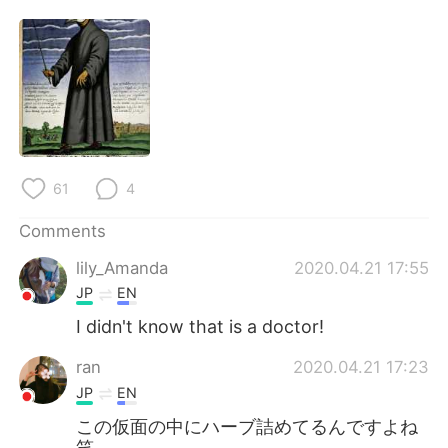
日本語
한국어
Русский
ไทย
Indonesia
Italiano
Türkçe
Tiếng Việt
61
4
Português
Comments
lily_Amanda
2020.04.21 17:55
JP
EN
I didn't know that is a doctor!
ran
2020.04.21 17:23
JP
EN
この仮面の中にハーブ詰めてるんですよね
笑