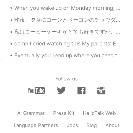
これは医者だったんですね😱😱😱😱
When you wake up on Monday morning, you should feel happy, inspired, and motivated to make the be...
昨夜、夕食にコーンとベーコンのチャウダーを作った Last night, I made corn and bacon chowder for dinner いっぱい作ってなりちゃったので、残り...
私はコーヒーケーキがとても好きですか、息子のために良く買ってあげるので、今週末に作ってみようと思った I really like coffee cake and often buy it for...
damn I cried watching this My parents' English is more proficient than most older immigrants her...
Eventually you’ll end up where you need to be, with who you’re meant to be with, and doing what y...
Follow us
AI Grammar
Press Kit
HelloTalk Web
Language Partners
Jobs
Blog
About