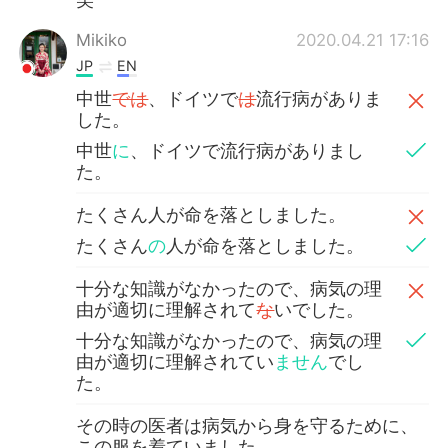
Mikiko
2020.04.21 17:16
JP
EN
中世
では
、ドイツで
は
流行病がありま
した。
中世
に
、ドイツで流行病がありまし
た。
たくさん人が命を落としました。
たくさん
の
人が命を落としました。
十分な知識がなかったので、病気の理
由が適切に理解されて
な
いでした。
十分な知識がなかったので、病気の理
由が適切に理解されてい
ません
でし
た。
その時の医者は病気から身を守るために、
この服を着ていました。