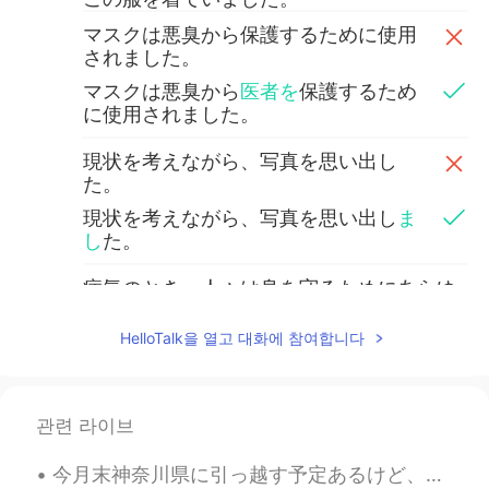
マスクは悪臭から保護するために使用
されました。
マスクは悪臭から
医者を
保護するため
に使用されました。
現状を考えながら、写真を思い出し
た。
現状を考えながら、写真を思い出し
ま
し
た。
病気のとき、人々は身を守るためにあらゆ
ることを試みます。
HelloTalk을 열고 대화에 참여합니다
中世の医者より、現代科学は信頼できると
思います。
Oloshipa
2020.04.21 17:14
관련 라이브
JP
EN
今月末神奈川県に引っ越す予定あるけど、準備がめんどくさくて、ずっとサボっている 今日はシャワー浴びて郵便局に行こうと思ったら、30分くらいで、休みでボサボサになってきた髭を変な形に剃って遊んで...