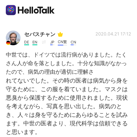
언어 교환 앱
セバスチャン
2020.04.21 17:12
CN繁
DE
EN
JP
CN
AI Grammar Checker
中世では、ドイツでは流行病がありました。たく
さん人が命を落としました。十分な知識がなかっ
한국어
たので、病気の理由が適切に理解さ
れてないでした。その時の医者は病気から身を
守るために、この服を着ていました。マスクは
English
简体中文
悪臭から保護するために使用されました。現状
を考えながら、写真を思い出した。病気のと
繁體中文
Español
き、人々は身を守るためにあらゆることを試み
ます。中世の医者より、現代科学は信頼できる
العربية
Français
と思います。