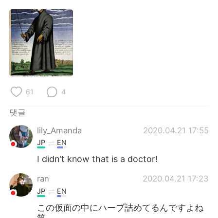
Deutsch
日本語
Русский
ไทย
Indonesia
Italiano
Türkçe
Tiếng Việt
61
4
Português
댓글
lily_Amanda
2020.04.21 17:55
JP
EN
I didn't know that is a doctor!
ran
2020.04.21 17:23
JP
EN
この仮面の中にハーブ詰めてるんですよね
笑