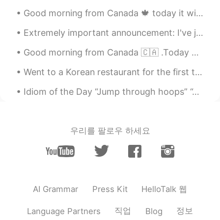
これは医者だったんですね😱😱😱😱
Good morning from Canada 🍁 today it will be cloudy ⛅️! Just came from my morning run 🏃‍♂️ today b...
Extremely important announcement: I've just discovered white-browed tit-warblers exist 🥺🥺🥺💗💗💜💕💓💖💗
Good morning from Canada 🇨🇦 .Today breakfast is grilled cheese 🧀 with ham and turkey plus bacon ^...
Went to a Korean restaurant for the first time in London last night, finally been introduced to K...
Idiom of the Day “Jump through hoops” “Jumping through hoops” is a circus term when animals lit...
우리를 팔로우 하세요
HelloTalk 웹
AI Grammar
Press Kit
직업
정보
Language Partners
Blog