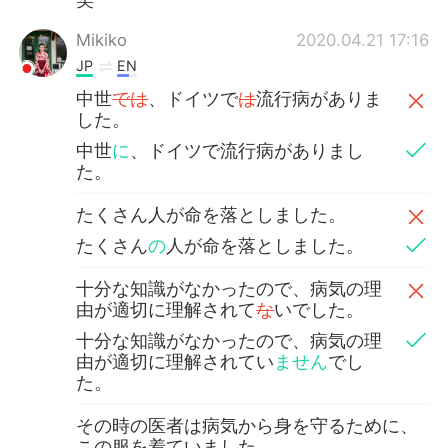
Mikiko
2020.04.21 17:16
JP
EN
中世
では
、ドイツで
は
流行病がありま
した。
中世
に
、ドイツで流行病がありまし
た。
たくさん人が命を落としました。
たくさん
の
人が命を落としました。
十分な知識がなかったので、病気の理
由が適切に理解されて
な
いでした。
十分な知識がなかったので、病気の理
由が適切に理解されてい
ません
でし
た。
その時の医者は病気から身を守るために、
この服を着ていました。