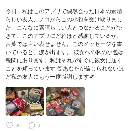
Deutsch
日本語
今日、私はこのアプリで偶然会った日本の素晴
한국어
Русский
らしい友人、ノコからこの小包を受け取りまし
た。こんなに素晴らしい人とつながることがで
ไทย
Indonesia
きて、このアプリにどれほど感謝しているか、
言葉では言い表せません。このメッセージを書
Italiano
Türkçe
いていると、涙が出ます。 彼女への私の小包は
税関にあります、私はそれがすぐに彼女に届く
Português
ことを願っています 😚あなたが信じられないほ
ど私の友人にもう一度感謝します💕
60
6