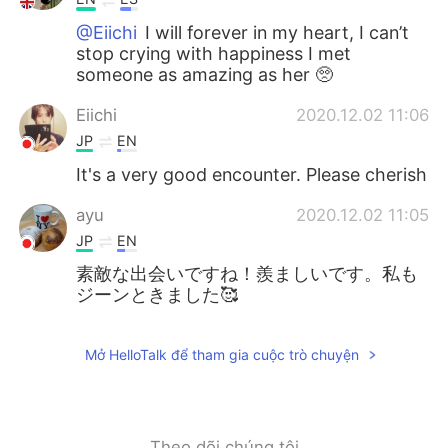
@Eiichi
I will forever in my heart, I can’t
stop crying with happiness I met
someone as amazing as her 🥺
Eiichi
2020.12.02 11:06
JP
EN
It's a very good encounter. Please cherish
ayu
2020.12.02 11:05
JP
EN
素敵な出会いですね！羨ましいです。私も
ジーンときました🥰
Mở HelloTalk để tham gia cuộc trò chuyện
Theo dõi chúng tôi