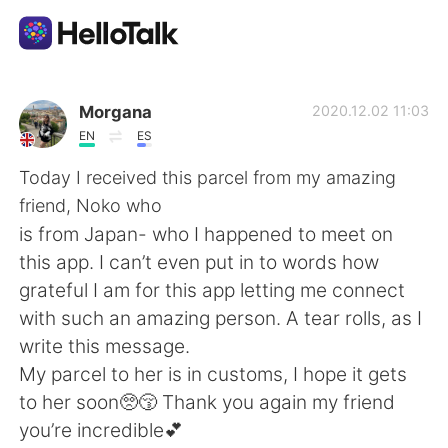
Ứng dụng trao đổi ngôn ngữ
Morgana
2020.12.02 11:03
EN
ES
AI Grammar Checker
Today I received this parcel from my amazing
friend, Noko who
Tiếng Việt
is from Japan- who I happened to meet on
this app. I can’t even put in to words how
grateful I am for this app letting me connect
English
简体中文
with such an amazing person. A tear rolls, as I
write this message.
繁體中文
Español
My parcel to her is in customs, I hope it gets
to her soon🥺😚 Thank you again my friend
العربية
Français
you’re incredible💕