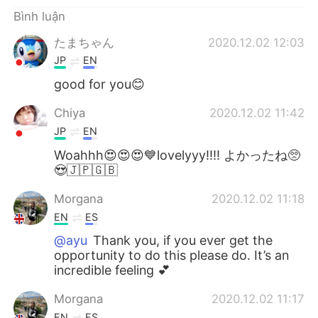
Bình luận
たまちゃん
2020.12.02 12:03
JP
EN
good for you😊
Chiya
2020.12.02 11:42
JP
EN
Woahhh😍😍😍💙lovelyyy!!!! よかったね🥺
😍🇯🇵🇬🇧
Morgana
2020.12.02 11:18
EN
ES
@ayu
Thank you, if you ever get the
opportunity to do this please do. It’s an
incredible feeling 💕
Morgana
2020.12.02 11:17
EN
ES