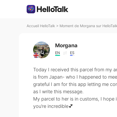
Accueil HelloTalk
>
Moment de Morgana sur HelloTal
Morgana
EN
ES
Today I received this parcel from my 
is from Japan- who I happened to meet 
grateful I am for this app letting me c
as I write this message.
My parcel to her is in customs, I hope
you’re incredible💕