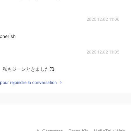
2020.12.02 11:06
 cherish
2020.12.02 11:05
私もジーンときました🥰
pour rejoindre la conversation
AI Grammar
Press Kit
HelloTalk Web