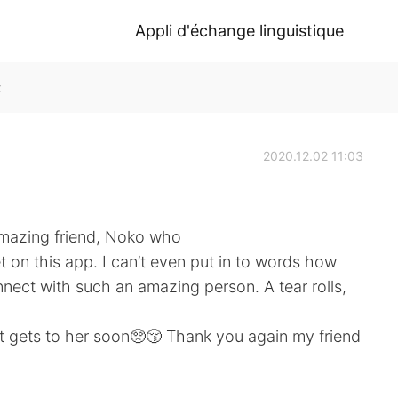
Appli d'échange linguistique
k
2020.12.02 11:03
amazing friend, Noko who
on this app. I can’t even put in to words how
onnect with such an amazing person. A tear rolls,
 it gets to her soon🥺😚 Thank you again my friend