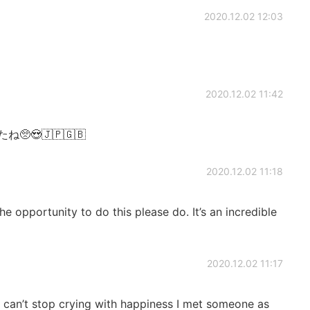
2020.12.02 12:03
2020.12.02 11:42
ったね🥺😍🇯🇵🇬🇧
2020.12.02 11:18
e opportunity to do this please do. It’s an incredible
2020.12.02 11:17
 I can’t stop crying with happiness I met someone as