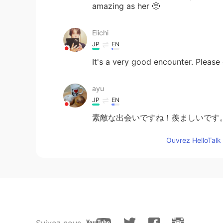
amazing as her 🥺
Eiichi
JP
EN
It's a very good encounter. Please
ayu
JP
EN
素敵な出会いですね！羨ましいです。
Ouvrez HelloTalk 
Suivez nous