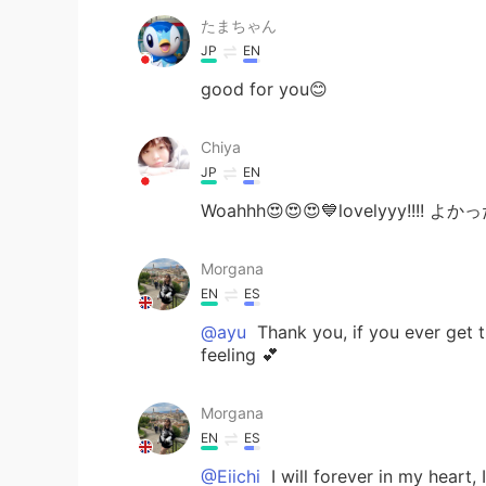
たまちゃん
JP
EN
good for you😊
Chiya
JP
EN
Woahhh😍😍😍💙lovelyyy!!!! よか
Morgana
EN
ES
@ayu
Thank you, if you ever get th
feeling 💕
Morgana
EN
ES
@Eiichi
I will forever in my heart,