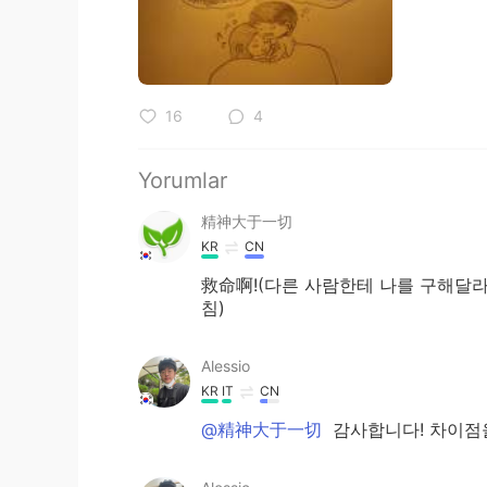
16
4
Yorumlar
精神大于一切
KR
CN
救命啊!(다른 사람한테 나를 구해달라
침)
Alessio
KR
IT
CN
@精神大于一切
감사합니다! 차이점