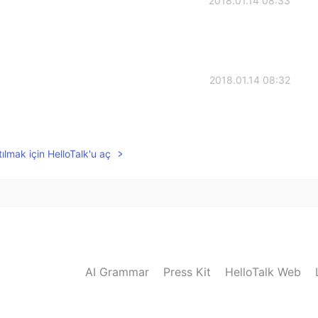
2018.01.14 08:33
2018.01.14 08:32
ılmak için HelloTalk'u aç
AI Grammar
Press Kit
HelloTalk Web