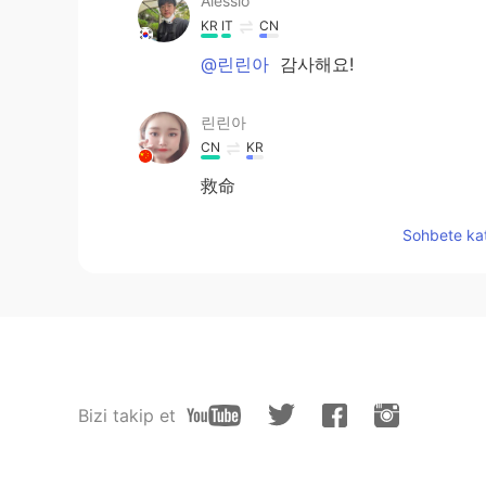
Alessio
KR
IT
CN
@린린아
감사해요!
린린아
CN
KR
救命
Sohbete kat
Bizi takip et