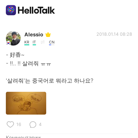
Приложение для Языкового Обмена
Alessio
2018.01.14 08:28
KR
IT
CN
AI Grammar Checker
- 好香~
- !!.. !! 살려줘 ㅠㅠ
Русский
'살려줘'는 중국어로 뭐라고 하나요?
English
简体中文
繁體中文
Español
العربية
Français
16
4
Комментарии