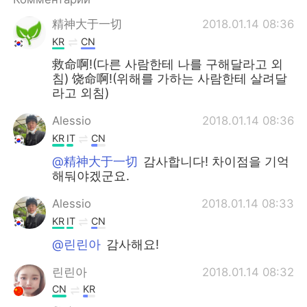
Deutsch
日本語
精神大于一切
2018.01.14 08:36
한국어
ไทย
KR
CN
救命啊!(다른 사람한테 나를 구해달라고 외
Indonesia
Italiano
침) 饶命啊!(위해를 가하는 사람한테 살려달
라고 외침)
Türkçe
Tiếng Việt
Alessio
2018.01.14 08:36
KR
IT
CN
Português
@精神大于一切
감사합니다! 차이점을 기억
해둬야겠군요.
Alessio
2018.01.14 08:33
KR
IT
CN
@린린아
감사해요!
린린아
2018.01.14 08:32
CN
KR