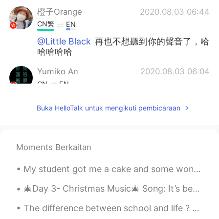
橙子Orange
2020.08.03 06:44
CN繁
EN
@Little Black
再也不想聽到你的聲音了，哈
哈哈哈哈
Yumiko An
2020.08.03 06:04
CN
EN
据说声音好听度和颜值高度成反比，你品，
Buka HelloTalk untuk mengikuti pembicaraan
你细品!🙊
djsicus しかす
2020.08.03 05:32
CN
EN
Moments Berkaitan
看了下你动态声音确实好听，有点像那个加
My student got me a cake and some wonderful homemade sweets. Christmas is coming. My birthday sha...
拿大人Jared
🎄Day 3- Christmas Music🎄 Song: It’s beginning to look a lot like Christmas Artist: Michael Bubl...
Jack
2020.08.03 05:32
CN
EN
The difference between school and life ? School teaches you lessons and then gives you a test. Li...
昨天说错了两个字然后那个小伙伴没听