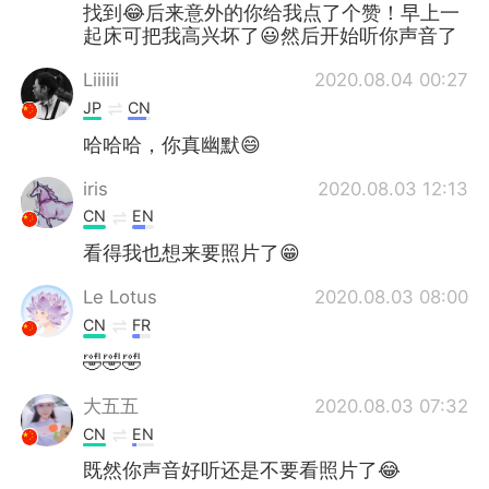
找到😂后来意外的你给我点了个赞！早上一
起床可把我高兴坏了😃然后开始听你声音了
Liiiiii
2020.08.04 00:27
JP
CN
哈哈哈，你真幽默😄
iris
2020.08.03 12:13
CN
EN
看得我也想来要照片了😁
Le Lotus
2020.08.03 08:00
CN
FR
🤣🤣🤣
大五五
2020.08.03 07:32
CN
EN
既然你声音好听还是不要看照片了😂