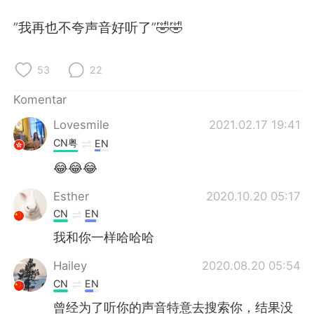
Deutsch
日本語
”我再也不夸声音好听了”🤣🤣
한국어
Русский
53
22
ไทย
Italiano
Komentar
Türkçe
Tiếng Việt
Lovesmile
2021.02.17 19:41
CN粤
EN
Português
😂😂😂
Esther
2020.10.20 05:17
CN
EN
我和你一样哈哈哈
Hailey
2020.08.20 05:54
CN
EN
曾经为了听你的声音特意去搜索你，结果没