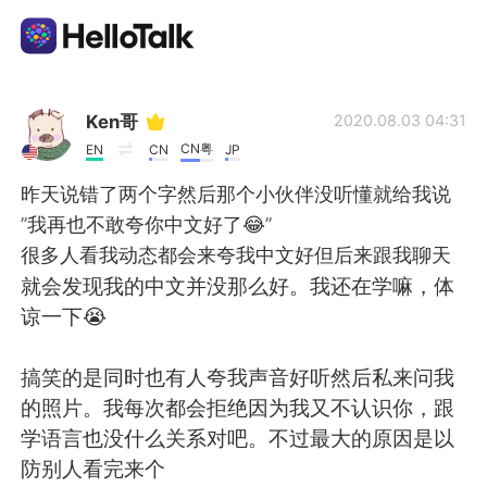
Aplikasi Pertukaran Bahasa
Ken哥
2020.08.03 04:31
CN粤
EN
CN
JP
AI Grammar Checker
昨天说错了两个字然后那个小伙伴没听懂就给我说
”我再也不敢夸你中文好了😂”
Indonesia
很多人看我动态都会来夸我中文好但后来跟我聊天
就会发现我的中文并没那么好。我还在学嘛，体
谅一下😭
English
简体中文
搞笑的是同时也有人夸我声音好听然后私来问我
繁體中文
Español
的照片。我每次都会拒绝因为我又不认识你，跟
学语言也没什么关系对吧。不过最大的原因是以
العربية
Français
防别人看完来个