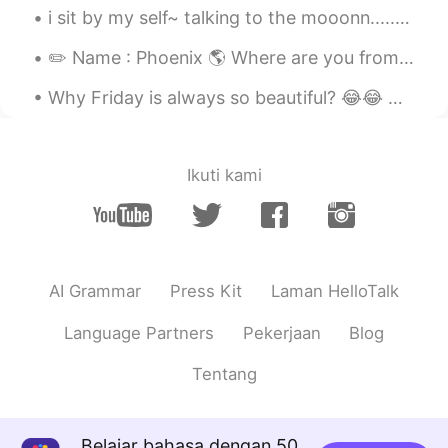
i sit by my self~ talking to the mooonn........ try to get to you~...... i'm just sad and yeah ...
懂就给我说 ”我再也不敢夸你中文好了
😂”
✏️ Name : Phoenix 🌎 Where are you from? : America 🇺🇸 📈 Height : 157.48 cm 🎉 Birthday : August ...
昨天说错了两个字
，
然后那个小伙伴没
听懂就给我说 ”我再也不敢夸你中文好了
Why Friday is always so beautiful? 😂😂 Because the sun is also very happy to see the arrival of t...
😂”
很多人看我动态都会来夸我中文好但后
Ikuti kami
来跟我聊天就会发现我的中文并没那么
好。
很多人看我动态都会来夸我中文好
，
但
后来跟我聊天就会发现我的中文并没那
么好。
AI Grammar
Press Kit
Laman HelloTalk
搞笑的是同时也有人夸我声音好听然后
Language Partners
Pekerjaan
Blog
私
来
问我
的
照片。
搞笑的是同时也有人夸我声音好听
，
然
Tentang
后私
下
问我
要
照片。
我每次都会拒绝因为我又不认识你，跟
Belajar bahasa dengan 50