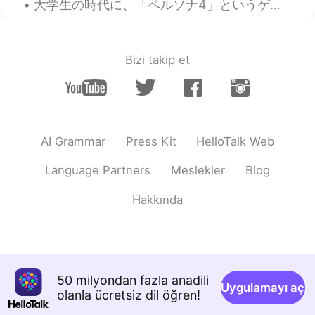
大学生の時代に、「ペルソナ4」というゲームが流行ってた。ゲームとして面白かったんだけど、俺にとって一番面白かったのは、日本の生活を観察できることだった。あの時の自分が日本のこと何も知らなくて、だ...
Good weather!!
Sunshine
2021.07.27 21:26
Bizi takip et
KR
EN
👍👏
Hold my beer
2021.07.27 21:06
CN繁
CN粤
KR
EN
AI Grammar
Press Kit
HelloTalk Web
Ah...the era of Bloody mary has gone?😂
Language Partners
Meslekler
Blog
😂
Hakkında
Keisuke Kado
2021.07.27 20:56
JP
EN
Awesome sauce
Peacock Jinsui Li
2021.07.27 20:50
50 milyondan fazla anadili
Uygulamayı aç
CN
RU
olanla ücretsiz dil öğren!
what flavor