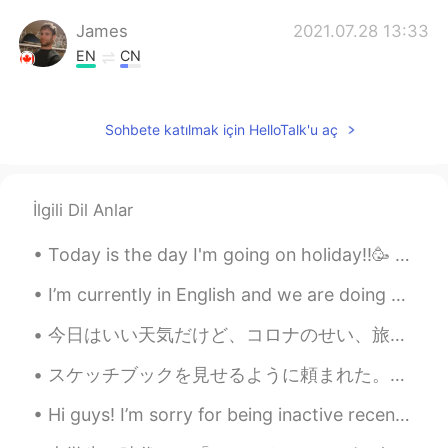
James
2021.07.28 13:33
EN
CN
When are you guys coming for a drink?
James
2021.07.28 13:32
Sohbete katılmak için HelloTalk'u aç
EN
CN
@Hold my beer
I almost never drink
bloody mary's but I've been thinking
İlgili Dil Anlar
about it!
Today is the day I'm going on holiday!!🥳 I'm very excited but its raining and we are supposed to ...
James
2021.07.28 13:31
I’m currently in English and we are doing poetry. It’s quite interesting and these are 2 of my fa...
EN
CN
@Peacock Jinsui Li
it's a spicy bloody
今日はいい天気だけど、コロナのせい、旅行できません。ずっと家に過ごしいてるので、次の旅行の予定しました！卒業したら、日本で就活する予定で、就職できるなら、日本に戻って九州と沖縄の旅行したいです。...
cesar! Clamato, vodka, spicy sauce,
worcestershire sauce. You gotta try it!😝
スケッチブックを見せるように頼まれた。スケッチブックっていうのは失敗してそれから学ぶいいものだけど、その分相当下手な絵も入っているのであえて見せない。とはいえ断る理由が思いつかなくて、仕方なく見...
yuri
2021.07.28 04:12
Hi guys! I’m sorry for being inactive recently. I’m currently on holiday in the countryside until...
JP
EN