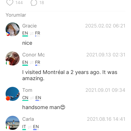
Deutsch
日本語
144
18
Yorumlar
한국어
Русский
Gracie
2025.02.02 06:21
ไทย
Indonesia
EN
FR
nice
Italiano
Tiếng Việt
Conor Mc
2021.09.13 02:31
Português
EN
FR
I visited Montréal a 2 years ago. It was
amazing.
Tom
2021.09.01 09:34
CN
EN
handsome man😍
Carla
2021.08.16 14:41
IT
EN