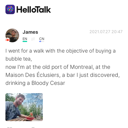
Dil Değişimi Uygulaması
James
2021.07.27 20:47
EN
CN
AI Grammar Checker
I went for a walk with the objective of buying a
bubble tea,
Türkçe
now I'm at the old port of Montreal, at the
Maison Des Éclusiers, a bar I just discovered,
drinking a Bloody Cesar
English
简体中文
繁體中文
Español
العربية
Français