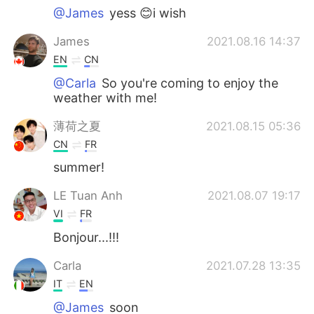
@James
yess 😊i wish
James
2021.08.16 14:37
EN
CN
@Carla
So you're coming to enjoy the
weather with me!
薄荷之夏
2021.08.15 05:36
CN
FR
summer!
LE Tuan Anh
2021.08.07 19:17
VI
FR
Bonjour...!!!
Carla
2021.07.28 13:35
IT
EN
@James
soon