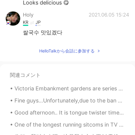
Looks delicious 😋
Holy
2021.06.05 15:24
KR
JP
쌀국수 맛있겠다
D-Dragon
2021.06.05 14:16
HelloTalkから会話に参加する
CN
JP
兰州拉面 嫩豆腐
Scott
2021.06.05 13:22
関連コメント
CN
EN
Victoria Embankment gardens are series of gardens in the north side of the river Thames between B...
兰州拉面 which from my hometown
Fine guys…Unfortunately,due to the ban on Russian national Olympic team,this issue has risen heat...
Aliya Khalid
2021.06.05 12:47
Good afternoon.. It is tongue twister time! Oh, the sadness of her sadness when she's sad. Oh, t...
EN
JP
@HT User532367
Ah yes! 😊
One of the longest running sitcoms in TV history, “The Big Bang Theory,” announced the 12th seaso...
Aliya Khalid
2021.06.05 12:47