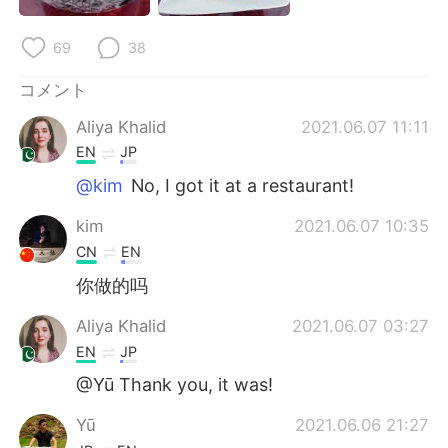
Deutsch
한국어
69
38
Русский
ไทย
コメント
Indonesia
Italiano
Aliya Khalid
2021.06.07 11:11
EN
JP
Türkçe
Tiếng Việt
@kim
No, I got it at a restaurant!
Português
kim
2021.06.07 10:35
CN
EN
你做的吗
Aliya Khalid
2021.06.07 03:27
EN
JP
@Yū Thank you, it was!
Yū
2021.06.06 21:27