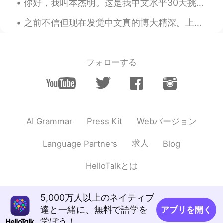
你好，我叫本杰明。这是我中文水平30天挑战赛的第二天。我今天来说说我现在住的地方！我住在上海的闵行区，我认为这是一个好地方。这个地方很方便，靠近上海的迪士尼乐园和地铁站。公寓旁边还有许多美味的餐...
EN
JP
之前不信但现在发觉中文真的博大精深。上学学的中文和有内味的中文，区别的确太大了。 比如刚开始学中文的时候可能会说： 我是一个喜欢吃东西的人。 学了一段时间会发现原来”我是一个吃货”才是地道。...
@Bryan
As it happens, I didn't cook this
either. 😄
Aliya Khalid
2021.06.05 12:45
フォローする
EN
JP
@ꕀᴢʜᴀɴɢᵐᵃʸᵃⁿᵍ Ꙭ︎
🐱
Aliya Khalid
2021.06.05 12:44
Webバージョン
AI Grammar
Press Kit
EN
JP
@Jenny Du
谢谢，很好吃！😊
求人
Language Partners
Blog
HT User532367
2021.06.05 12:39
HelloTalkとは
CN
EN
拉面
5,000万人以上のネイティブ
Bryan
2021.06.05 12:25
達と一緒に、無料で語学を
アプリを開く
学ぼう！
CN
EN