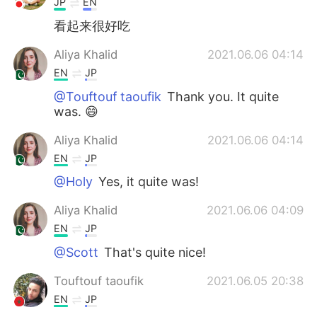
JP
EN
看起来很好吃
Aliya Khalid
2021.06.06 04:14
EN
JP
@Touftouf taoufik
Thank you. It quite
was. 😄
Aliya Khalid
2021.06.06 04:14
EN
JP
@Holy
Yes, it quite was!
Aliya Khalid
2021.06.06 04:09
EN
JP
@Scott
That's quite nice!
Touftouf taoufik
2021.06.05 20:38
EN
JP