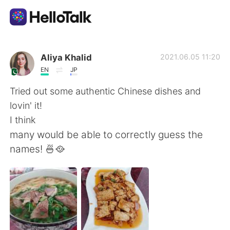
語学交換アプリ
Aliya Khalid
2021.06.05 11:20
EN
JP
AI Grammar Checker
Tried out some authentic Chinese dishes and
lovin' it!
日本語
I think
many would be able to correctly guess the
names! 🍜🥘
English
简体中文
繁體中文
Español
العربية
Français