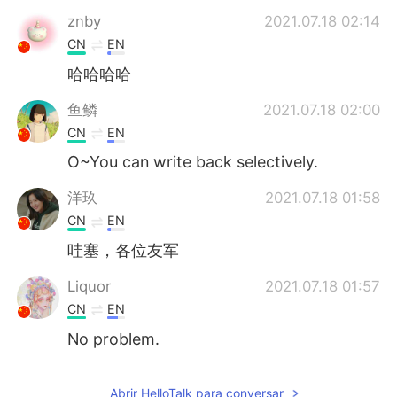
znby
2021.07.18 02:14
CN
EN
哈哈哈哈
鱼鳞
2021.07.18 02:00
CN
EN
O~You can write back selectively.
洋玖
2021.07.18 01:58
CN
EN
哇塞，各位友军
Liquor
2021.07.18 01:57
CN
EN
No problem.
益力多
2021.07.18 01:57
Abrir HelloTalk para conversar