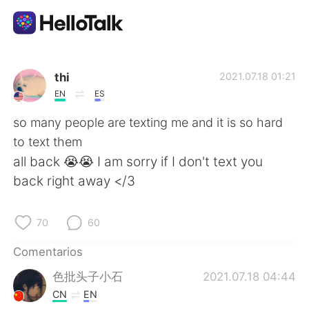
Aplicación de intercambio de idiomas
thi
2021.07.18 01:21
EN
ES
AI Grammar Checker
so many people are texting me and it is so hard
to text them
Español
all back 😭😭 I am sorry if I don't text you
back right away </3
English
简体中文
70
60
繁體中文
العربية
Comentarios
色批头子小石
2021.07.18 04:44
Français
Deutsch
CN
EN