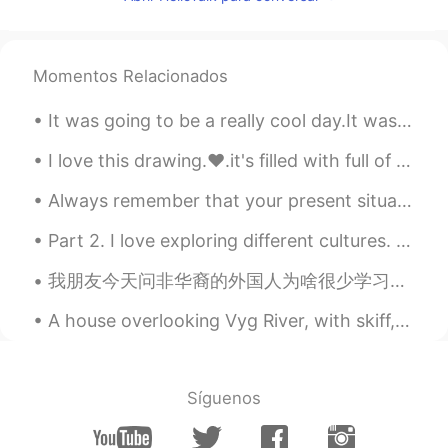
CN
FR
笑死我了怎么全是中国人
小熊波比a
2021.07.18 01:55
Momentos Relacionados
CN
EN
It was going to be a really cool day.It was a fun barbecue because I'm okay now, but my girlfrien...
Can I get to know you?
I love this drawing.❤.it's filled with full of pain 💔 we can overcome this problem, we all are to...
卡卡西米露
2021.07.18 01:51
Always remember that your present situation is not your final destination , the best is yet to come!
CN
EN
好家伙全是中国的
Part 2. I love exploring different cultures. Starting picture #1 Shanghai China, Dallol Ethiopi...
辩护人
2021.07.18 01:51
我朋友今天问非华裔的外国人为啥很少学习中文。我觉得重点就只外国人不觉得现在的中国文化很酷。在日本，韩国，都可以听很有创意的音乐，看独一无二的电影，体验到他们的文化。中国电影我感觉到拍的很弱，音乐...
CN
EN
A house overlooking Vyg River, with skiff, firewood & log sheds. Background: Church of Sts. Zosi...
救命好多中国人
柯南小心
2021.07.18 01:51
Síguenos
CN
EN
哈哈哈哈怎么都是自己人