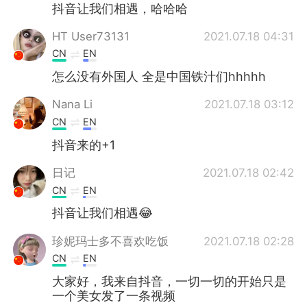
日本語
한국어
抖音让我们相遇，哈哈哈
HT User73131
2021.07.18 04:31
Русский
ไทย
CN
EN
Indonesia
Italiano
怎么没有外国人 全是中国铁汁们hhhhh
Nana Li
2021.07.18 03:12
Türkçe
Tiếng Việt
CN
EN
Português
抖音来的+1
日记
2021.07.18 02:42
CN
EN
抖音让我们相遇😂
珍妮玛士多不喜欢吃饭
2021.07.18 02:28
CN
EN
大家好，我来自抖音，一切一切的开始只是
一个美女发了一条视频