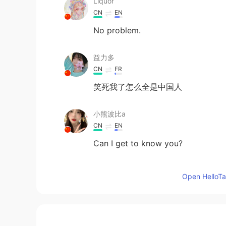
Liquor
CN
EN
No problem.
益力多
CN
FR
笑死我了怎么全是中国人
小熊波比a
CN
EN
Can I get to know you?
卡卡西米露
Open HelloTal
CN
EN
好家伙全是中国的