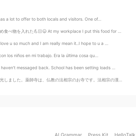
2021.07.18 01:51
 lot to offer to both locals and visitors. One of...
rkplace I put this food for weight-training in my desk ...
2021.07.18 01:51
ove u so much and I am really mean it..I hope to u a ...
on los niños en mi trabajo. Era la última cosa qu...
haven't messaged back. School has been setting loads ...
2021.07.18 01:47
。法相宗の漢文の経典は、僕の研究の目的です。お寺で、玄奘の像を見ました。玄奘は、中国仏教の偉い翻訳者でした...
2021.07.18 01:47
中国人
AI Grammar
Press Kit
HelloTal