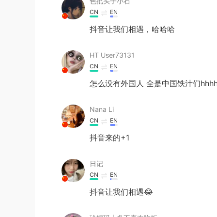
色批头子小石
CN
EN
抖音让我们相遇，哈哈哈
HT User73131
CN
EN
怎么没有外国人 全是中国铁汁们hhhh
Nana Li
CN
EN
抖音来的+1
日记
CN
EN
抖音让我们相遇😂