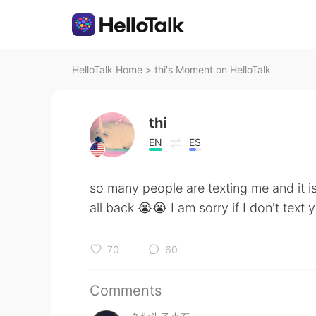
HelloTalk Home
>
thi's Moment on HelloTalk
thi
EN
ES
so many people are texting me and it i
all back 😭😭 I am sorry if I don't text
70
60
Comments