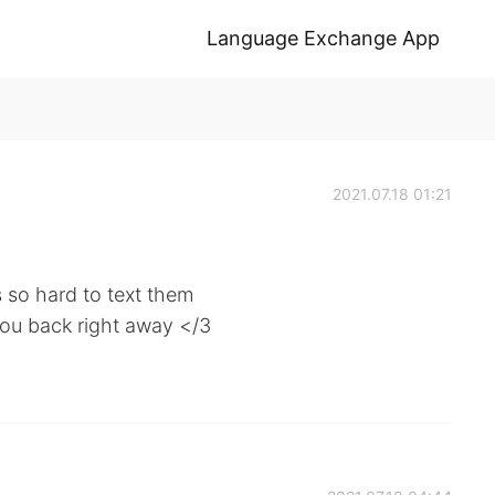
Language Exchange App
2021.07.18 01:21
s so hard to text them
 you back right away </3