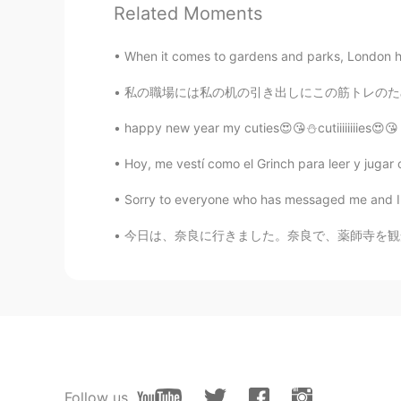
辩护人
Related Moments
CN
EN
救命好多中国人
When it comes to gardens and parks, London has a
私の職場には私の机の引き出しにこの筋トレのため食べ物を入れた💪🏻😆 At my wo
柯南小心
CN
EN
happy new year my cuties😍😘⛄cutiiiiiiiies😍😘 l
哈哈哈哈怎么都是自己人
Hoy, me vestí como el Grinch para leer y jugar c
Sorry to everyone who has messaged me and I 
yuki
CN
EN
今日は、奈良に行きました。奈良で、薬師寺を観光しました。薬師寺は、仏教の法相宗のお寺です
这就是动漫头的魅力吗
王xi然.
CN
EN
哈哈哈哈哈哈哈哈哈哈哈哈哈哈都是
Follow us