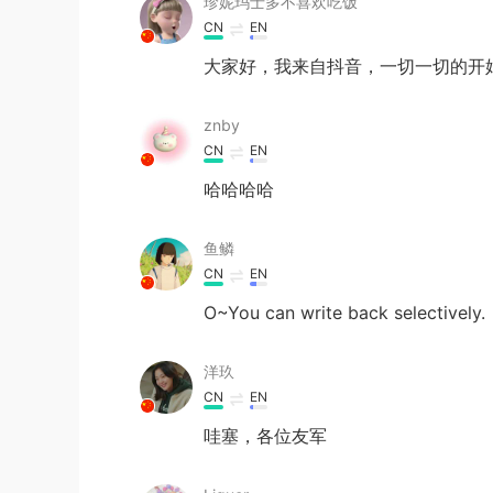
珍妮玛士多不喜欢吃饭
CN
EN
大家好，我来自抖音，一切一切的开
znby
CN
EN
哈哈哈哈
鱼鳞
CN
EN
O~You can write back selectively.
洋玖
CN
EN
哇塞，各位友军