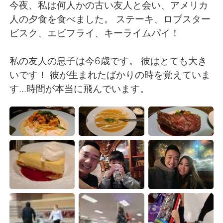
日本語
한국어
今夜、私は何人かの古い友人と会い、アメリカ
人の夕食を食べました。 ステーキ、ロブスター
Русский
ไทย
ビスク、エビフライ、キーライムパイ！
Indonesia
Italiano
私の友人の息子は今6歳です。 彼はとても大き
いです！ 彼が生まれたばかりの時を覚えていま
Türkçe
Tiếng Việt
す...時間が本当に飛んでいます。
Português