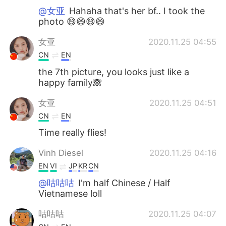
@女亚
Hahaha that's her bf.. I took the
photo 😄😄😄😄
女亚
2020.11.25 04:55
CN
EN
the 7th picture, you looks just like a
happy family🙈
女亚
2020.11.25 04:51
CN
EN
Time really flies!
Vinh Diesel
2020.11.25 04:16
EN
VI
JP
KR
CN
@咕咕咕
I'm half Chinese / Half
Vietnamese loll
咕咕咕
2020.11.25 04:07