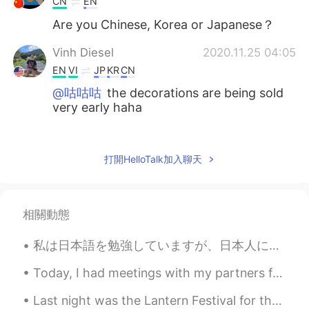
CN
EN
Are you Chinese, Korea or Japanese？
Vinh Diesel
2020.11.25 04:05
EN
VI
JP
KR
CN
@咕咕咕
the decorations are being sold
very early haha
咕咕咕
2020.11.25 03:56
CN
EN
打開HelloTalk加入聊天
Christmas. lol
相關動態
私は日本語を勉強していますが、日本人に電話するとき、何を言ったらいいか分からないのではないかといつも恐れています。私の日本語がとても下手だからです。メッセージを送信するときに翻訳ソフトウェアを使...
Today, I had meetings with my partners for my Amazon business all day...then afterwards I had to ...
Last night was the Lantern Festival for the US. I saw all my overseas friends eating 汤圆 and I wa...