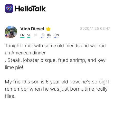
語言交換應用
Vinh Diesel
2020.11.25 03:47
EN
VI
JP
KR
CN
AI Grammar Checker
Tonight I met with some old friends and we had
an American dinner
繁體中文
. Steak, lobster bisque, fried shrimp, and key
lime pie!
English
简体中文
My friend's son is 6 year old now. he's so big! I
remember when he was just born...time really
Español
العربية
flies.
Français
Deutsch