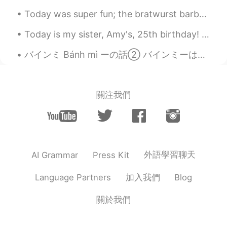
Today was super fun; the bratwurst barbecue was delicious and we caught fish for cooking! also w...
Today is my sister, Amy's, 25th birthday! wishing her the best 😊 今日は妹の誕生日だ! エミちゃんは25歳です。お誕生日おめで...
バインミ Bánh mì ーの話② バインミーは一般的な具もありますが、地域によって独自な具もあります。 一番普及されているのは卵、ベトナムのハムとパテが入っています。どの地域にもこの具がある...
關注我們
外語學習聊天
AI Grammar
Press Kit
加入我們
Language Partners
Blog
關於我們