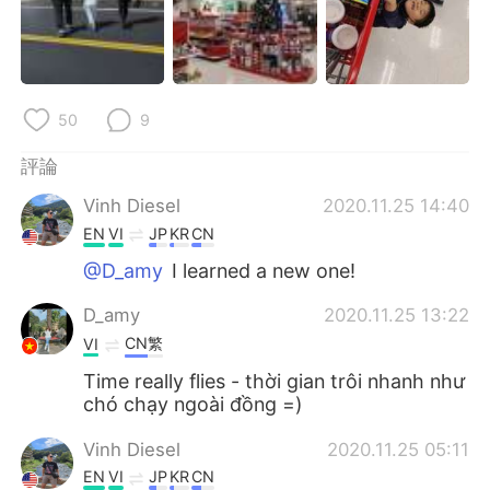
50
9
評論
Vinh Diesel
2020.11.25 14:40
EN
VI
JP
KR
CN
@D_amy
I learned a new one!
D_amy
2020.11.25 13:22
CN繁
VI
Time really flies - thời gian trôi nhanh như
chó chạy ngoài đồng =)
Vinh Diesel
2020.11.25 05:11
EN
VI
JP
KR
CN