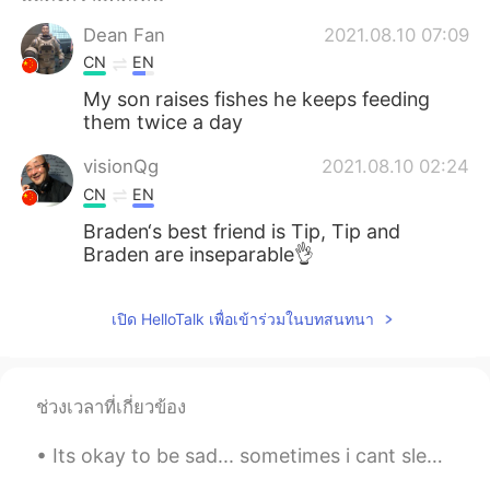
Dean Fan
2021.08.10 07:09
CN
EN
My son raises fishes he keeps feeding
them twice a day
visionQg
2021.08.10 02:24
CN
EN
Braden‘s best friend is Tip, Tip and
Braden are inseparable👌
เปิด HelloTalk เพื่อเข้าร่วมในบทสนทนา
ช่วงเวลาที่เกี่ยวข้อง
Its okay to be sad... sometimes i cant sleep at night because i worry about my future and past m...