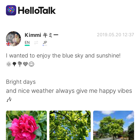
언어 교환 앱
Kimmi キミー
2019.05.20 12:37
EN
JP
AI Grammar Checker
I wanted to enjoy the blue sky and sunshine!
🌞🌳💐💙😌
한국어
Bright days
and nice weather always give me happy vibes
English
简体中文
🎶
繁體中文
Español
العربية
Français