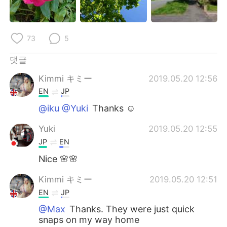
Deutsch
日本語
Русский
ไทย
73
5
Indonesia
Italiano
댓글
Kimmi キミー
2019.05.20 12:56
Türkçe
Tiếng Việt
EN
JP
Português
@iku @Yuki
Thanks ☺️
Yuki
2019.05.20 12:55
JP
EN
Nice 🌸🌸
Kimmi キミー
2019.05.20 12:51
EN
JP
@Max
Thanks. They were just quick
snaps on my way home