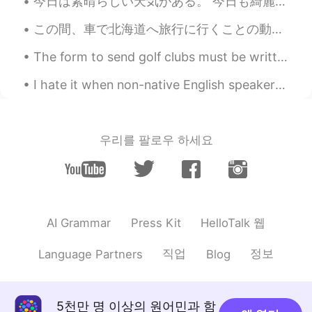
今日は素晴らしい天気がある。 今日も綺麗な花を見ました。🌸 昨日、さくらについてのヘロートークのコメント。 「ほとんどの人はさくらだけ気にする」言った。 本当だね。 。🙄 だから、ここは昨日の...
この間、車で北海道へ旅行に行くことの動画を見た 🛣 二人(イギリス人とアメリカ人)は日本の部分の最北に行ってた 行く途中で色々な場所に寄ったんだけど、結局稚内市に着いた 🗾 The other ...
The form to send golf clubs must be written in Japanese, so I have to carry my clubs every time I...
I hate it when non-native English speakers on this app correct other people’s English posts and t...
우리를 팔로우 하세요
HelloTalk 웹
AI Grammar
Press Kit
직업
정보
Language Partners
Blog
5천만 명 이상의 원어민과 함