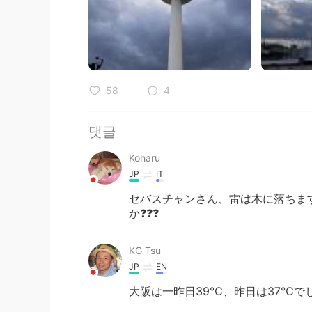
58
4
댓글
Koharu
JP
IT
セバスチャンさん、雷は木に落ちます。
か❓❓❓
KG Tsu
JP
EN
大阪は一昨日39℃、昨日は37℃で