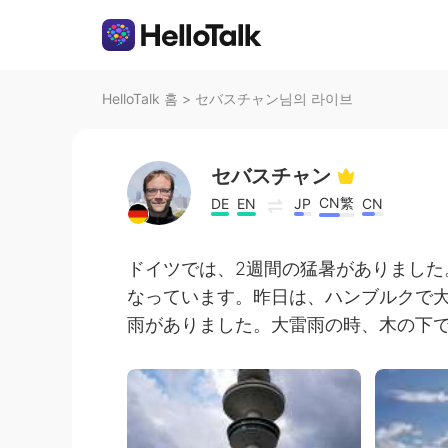
HelloTalk 홈
>
セバスチャン님의 라이브
セバスチャン
CN繁
DE
EN
JP
CN
ドイツでは、2週間の猛暑がありました
なっています。昨日は、ハンブルクで
雨がありました。大雷雨の時、木の下で待