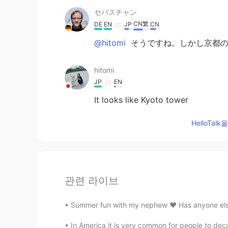
セバスチャン
CN繁
DE
EN
JP
CN
@hitomi
そうですね。しかし京都の
hitomi
JP
EN
It looks like Kyoto tower
HelloTa
관련 라이브
Summer fun with my nephew ❤️ Has anyone else 
In America it is very common for people to dec