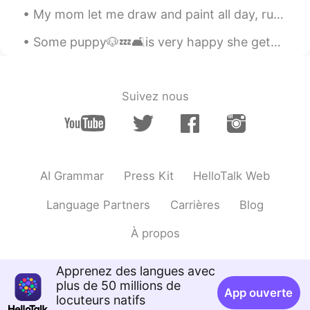
My mom let me draw and paint all day, run around the neighborhood barefoot, ride a bike by myself...
Some puppy🐶💤🛋️is very happy she gets to sleep in Grandma's cozy chair. Not so happy when she has...
Suivez nous
AI Grammar
Press Kit
HelloTalk Web
Language Partners
Carrières
Blog
À propos
Apprenez des langues avec
plus de 50 millions de
App ouverte
locuteurs natifs