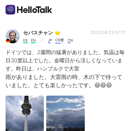
Appli d'échange linguistique
セバスチャン
2020.08.23 07:17
CN繁
DE
EN
JP
CN
AI Grammar Checker
ドイツでは、2週間の猛暑がありました。気温は毎
日30度以上でした。金曜日から涼しくなっていま
Français
す。昨日は、ハンブルクで大雷
雨がありました。大雷雨の時、木の下で待って
いました。とても楽しかったです。😄😄😄
English
简体中文
繁體中文
Español
العربية
Deutsch