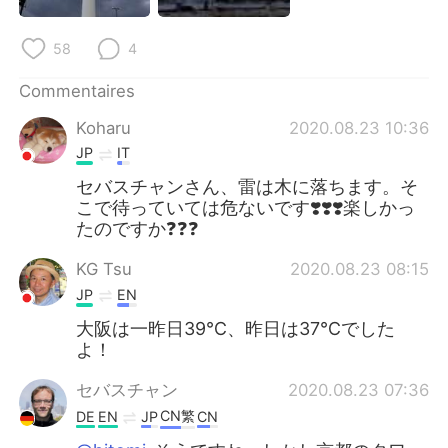
日本語
한국어
58
4
Русский
ไทย
Commentaires
Indonesia
Italiano
Koharu
2020.08.23 10:36
JP
IT
Türkçe
Tiếng Việt
セバスチャンさん、雷は木に落ちます。そ
Português
こで待っていては危ないです❣️❣️❣️楽しかっ
たのですか❓❓❓
KG Tsu
2020.08.23 08:15
JP
EN
大阪は一昨日39℃、昨日は37℃でした
よ！
セバスチャン
2020.08.23 07:36
CN繁
DE
EN
JP
CN