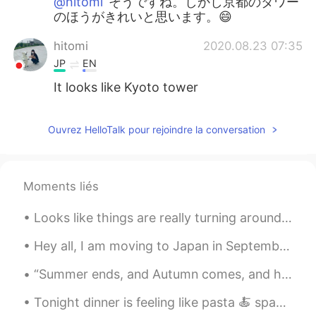
@hitomi
そうですね。しかし京都のタワー
のほうがきれいと思います。😄
hitomi
2020.08.23 07:35
JP
EN
It looks like Kyoto tower
Ouvrez HelloTalk pour rejoindre la conversation
Moments liés
Looks like things are really turning around, thankful for my career, and sometimes with that, I g...
Hey all, I am moving to Japan in September for a little while and know no Japanese at all! 😄 Can ...
“Summer ends, and Autumn comes, and he who would have it otherwise would have high tide always an...
Tonight dinner is feeling like pasta 🍝 spaghetti fusion with Asian twist. Cabbage 🥬 ,shiitake mus...