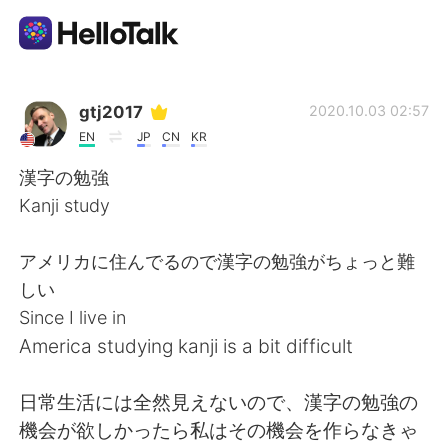
語言交換應用
gtj2017
2020.10.03 02:57
EN
JP
CN
KR
AI Grammar Checker
漢字の勉強
Kanji study
繁體中文
アメリカに住んでるので漢字の勉強がちょっと難
しい
English
简体中文
Since I live in
America studying kanji is a bit difficult
Español
العربية
日常生活には全然見えないので、漢字の勉強の
Français
Deutsch
機会が欲しかったら私はその機会を作らなきゃ