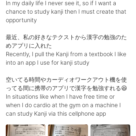
日本語
한국어
In my daily life I never see it, so if I want a
chance to study kanji then I must create that
Русский
ไทย
opportunity
Indonesia
Italiano
最近、私の好きなテクストから漢字の勉強のた
めアプリに入れた
Türkçe
Tiếng Việt
Recently, I pull the Kanji from a textbook I like
into an app I use for kanji study
Português
空いてる時間やカーディオワークアウト機を使
ってる間に携帯のアプリで漢字を勉強すれる😆
In situations like when I have free time or
when I do cardio at the gym on a machine I
can study Kanji via this cellphone app