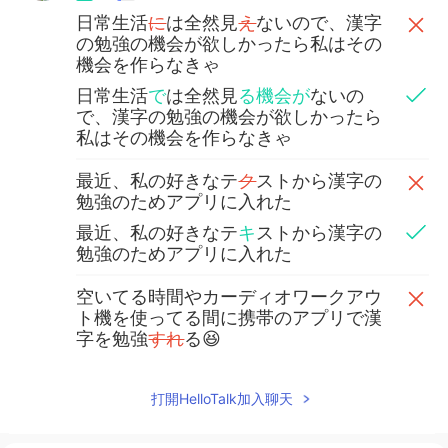
日常生活
に
は全然見
え
ないので、漢字
の勉強の機会が欲しかったら私はその
機会を作らなきゃ
日常生活
で
は全然見
る機会が
ないの
で、漢字の勉強の機会が欲しかったら
私はその機会を作らなきゃ
最近、私の好きなテ
ク
ストから漢字の
勉強のためアプリに入れた
最近、私の好きなテ
キ
ストから漢字の
勉強のためアプリに入れた
空いてる時間やカーディオワークアウ
ト機を使ってる間に携帯のアプリで漢
字を勉強
すれ
る😆
空いてる時間やカーディオワークアウ
ト機を使ってる間に携帯のアプリで漢
打開HelloTalk加入聊天
字を勉強
でき
る😆