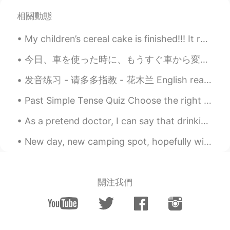
Mika
2020.10.03 02:59
相關動態
JP
EN
頑張ってね！
My children’s cereal cake is finished!!! It reminds me of childhood and happy times!! What do you...
今日、車を使った時に、もうすぐ車から変な感じがあった。 Today, when I went to use my car, the engine seemed strange. そして振動もち...
发音练习 - 请多多指教 - 花木兰 English reading in the comments. 一天，一个骑马的差人来到木兰家，送了一份书信给木兰的爸爸，说：“我们国家北边有敌人入侵，...
Past Simple Tense Quiz Choose the right answer.. 👇👇👇👇👇👇 1. I _____ to the bar last night. A. wen...
As a pretend doctor, I can say that drinking cold water on a cold night in winter is the healthie...
New day, new camping spot, hopefully with some fish! It’s incredible how much the scenery changes...
關注我們