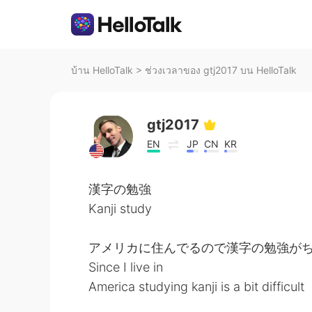
บ้าน HelloTalk
>
ช่วงเวลาของ gtj2017 บน HelloTalk
gtj2017
EN
JP
CN
KR
漢字の勉強
Kanji study
アメリカに住んでるので漢字の勉強が
Since I live in
America studying kanji is a bit difficult