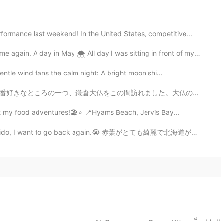
字の勉強の機会が欲しかったら私はその機会を作らな
mance last weekend! In the United States, competitive...
で、漢字の勉強の機会が欲しかったら私はその機会を
A day in May 🌨 All day I was sitting in front of my ...
ntle wind fans the calm night: A bright moon shi...
の勉強のためアプリに入れた
した。大仏の前に立っていると色んな意味で自分が小さく感じます。日常生活の悩みも、小さく感じ落ち着きます😌 ...
の勉強のためアプリに入れた
ost my food adventures!🏖⭐ 📍Hyams Beach, Jervis Bay...
ウト機を使ってる間に携帯のアプリで漢字を勉強
すれ
kkaido, I want to go back again.😭 赤葉がとても綺麗で北海道が恋しいのでま...
ウト機を使ってる間に携帯のアプリで漢字を勉強
でき
2020.10.03 02:59