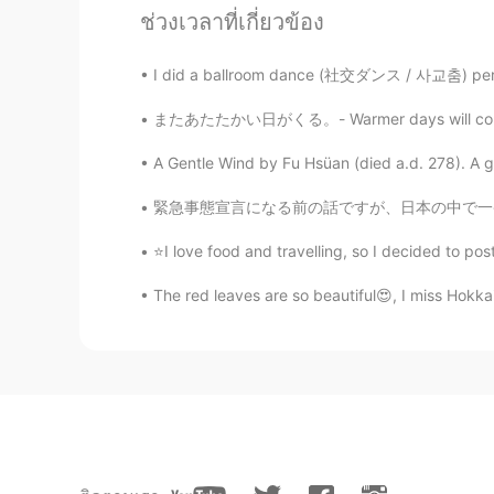
ช่วงเวลาที่เกี่ยวข้อง
JP
KR
日常生活
に
は全然見
え
ないので、漢
I did a ballroom dance (社交ダンス / 사교춤) perfor
きゃ
日常生活
で
は全然見
る機会が
ないの
またあたたかい日がくる。- Warmer days will come again. 
作らなきゃ
A Gentle Wind by Fu Hsüan (died a.d. 278). A ge
最近、私の好きなテ
ク
ストから漢字
緊急事態宣言になる前の話ですが、日本の中で一番好きなところの一つ、鎌倉大仏をこの間訪れま
最近、私の好きなテ
キ
ストから漢字
⭐I love food and travelling, so I decided to p
空いてる時間やカーディオワークア
る😆
The red leaves are so beautiful😍, I miss Ho
空いてる時間やカーディオワークア
る😆
Mika
JP
EN
頑張ってね！