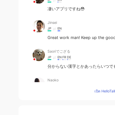
凄いアプリですね😳
Jinsei
JP
EN
Great work man! Keep up the good
Saoriでござる
JP
EN
FR
DE
分からない漢字とかあったらいつでも
Naoko
JP
EN
เปิด HelloTa
漢字の勉強はどうしても時間がかか
い海外で勉強はもっと大変、、すごい努力
Typical Okinawan