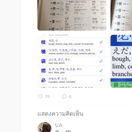
79
6
แสดงความคิดเห็น
なみ
JP
EN