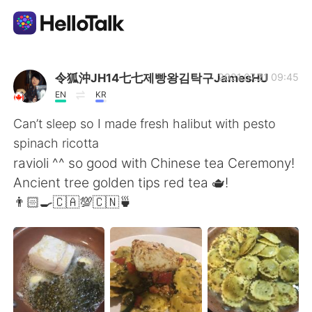
Appli d'échange linguistique
令狐沖JH14七七제빵왕김탁구JamesHU
2021.07.21 09:45
EN
KR
AI Grammar Checker
Can’t sleep so I made fresh halibut with pesto
spinach ricotta
Français
ravioli ^^ so good with Chinese tea Ceremony!
Ancient tree golden tips red tea 🫖!
👨🏻‍🍳🇨🇦💯🇨🇳🍵
English
简体中文
繁體中文
Español
العربية
Deutsch