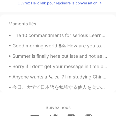
Ouvrez HelloTalk pour rejoindre la conversation
You make me hungry😂
恒哈哈
2021.07.21 09:46
Moments liés
CN
EN
I haven't eaten this, it looks good
The 10 commandments for serious Learners on HT 1) This is not inst•gr•m. Don’t post a photo with...
Good morning world ❣️🙏 How are you today ? Don’t worry , be happy 😊 Look at me , I’m happy ☺️
Summer is finally here but late and not as warm as last year. Yet. Still hoping it’ll change for ...
Sorry if I don’t get your message in time because there are lots of other people texting me as we...
Anyone wants a 📞 call? I’m studying Chinese, Korean and Japanese. Im entrepreneur and uses all th...
今日、大学で日本語を勉強する他人を会いました。彼もちょっと日本語を話して読められていません。 でも、6年間後に独学で私の日本語もまた上手ではないと思う。 今日も川に沿っていい散歩しました。写真...
Suivez nous