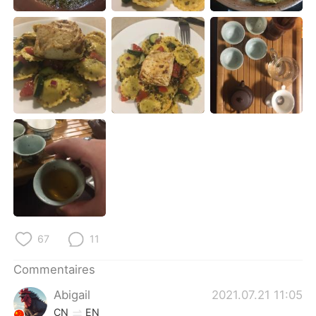
日本語
한국어
Русский
ไทย
Indonesia
Italiano
Türkçe
Tiếng Việt
Português
67
11
Commentaires
Abigail
2021.07.21 11:05
CN
EN