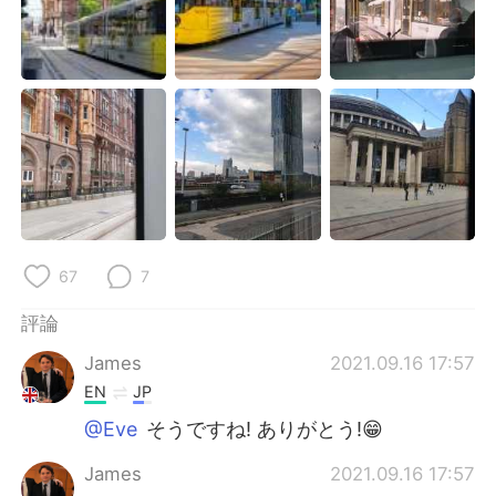
日本語
한국어
Русский
ไทย
Indonesia
Italiano
Türkçe
Tiếng Việt
Português
67
7
評論
James
2021.09.16 17:57
EN
JP
@Eve
そうですね! ありがとう!😁
James
2021.09.16 17:57