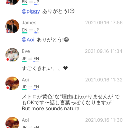
EN
JP
@piggy
ありがとう!😊
James
2021.09.16 17:56
EN
JP
@Aoi
ありがとう!😁
Eve
2021.09.16 11:34
JP
EN
すごくきれい、、❤️
Aoi
2021.09.16 11:32
JP
EN
メトロが黄色"な"理由はわかりませんが で
もOKです〜話し言葉っぽくなりますが！
But more sounds natural
Aoi
2021.09.16 11:30
JP
EN