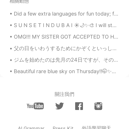
相關動態
メトロが黄色
である
理由
は
わかりませ
Did a few extra languages for fun today; feel free to correct my pronunciation lol 😄😁 Tonight, I...
んが、間違いなく目立ちます！
S U N S E T I N D U B A I ☀🌙✨🎨 I will start capturing sunset pictures more regularly. So m...
OMG!!! MY SISTER GOT ACCEPTED TO HARVARD LAW SCHOOL!!! So proud of her!!! ヤバい！私の姉さんがハーバード大学の法学部に合...
父の日をいわうするためにかぞくといっしょにゆうしょくを食べに行きました。- I went out to have dinner together with my family in order ...
ジムを始めたのは先月の24日ですが、その前、体の色々なことをはかっておきました。😊 前回はかったのは22日だったので、毎月22日にはかろうと思ってます。 それで、今日はかったら、大切な体脂肪...
Beautiful rare blue sky on Thursday!!🤭✨💙 if you live in UK you know days like this are cherished 😂😂✨
關注我們
外語學習聊天
AI Grammar
Press Kit