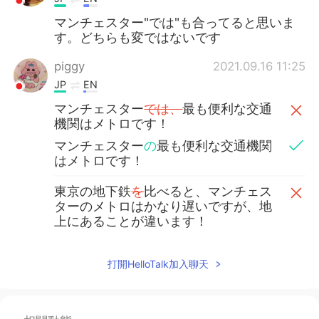
マンチェスター"では"も合ってると思いま
す。どちらも変ではないです
piggy
2021.09.16 11:25
JP
EN
マンチェスター
では、
最も便利な交通
機関はメトロです！
マンチェスター
の
最も便利な交通機関
はメトロです！
東京の地下鉄
を
比べると、マンチェス
ターのメトロはかなり遅いですが、地
上にあることが違います！
東京の地下鉄
と
比べると、マンチェス
ターのメトロはかなり遅いですが、地
打開HelloTalk加入聊天
上にあることが違います！
メトロが黄色
の
理由
かどうか
わかりま
せんが、間違いなく目立ちます！