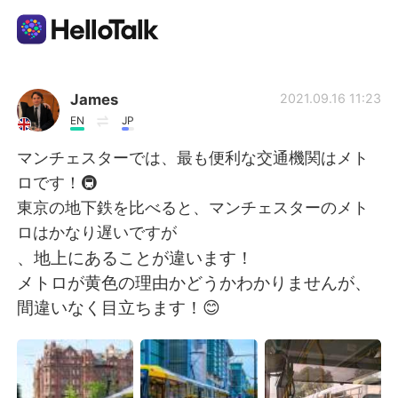
語言交換應用
James
2021.09.16 11:23
EN
JP
AI Grammar Checker
マンチェスターでは、最も便利な交通機関はメト
ロです！🚇
繁體中文
東京の地下鉄を比べると、マンチェスターのメト
ロはかなり遅いですが
、地上にあることが違います！
English
简体中文
メトロが黄色の理由かどうかわかりませんが、
間違いなく目立ちます！😊
Español
العربية
Français
Deutsch