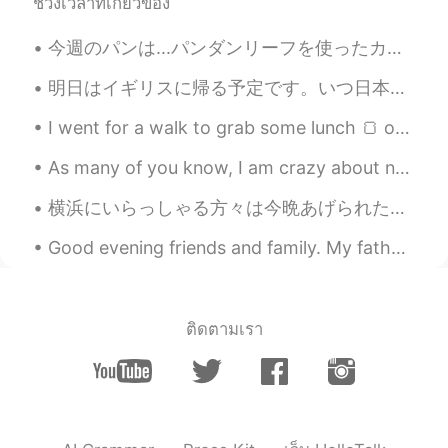
ช่วงเวลาที่เกี่ยวข้อง
メトロが黄色
である
理由
は
わかりませ
今週のパンは...パンダンリーフを使ったカレーパン。良い香りがして美味しそうです。pandan is type of leaf creates special aroma on desserts...
んが、間違いなく目立ちます！
明日はイギリスに帰る予定です。いつ日本にまた旅行するかな、、、 My flights are at 11pm. It will then take around 20 hours to get ...
I went for a walk to grab some lunch 🍞 of course I found some flowers along the way. The wind w...
As many of you know, I am crazy about nature. The other day I was driving home around 4:45 pm. It...
横浜にいらっしゃる方々は今晩あげられた花火、観られましたか🎆 一瞬だけでいい写真が撮れませんでしたが、観えて嬉しかったです‼️コロナ禍の中、お祭りの開催が難しいですが、少しだけお祭り気分となりま...
Good evening friends and family. My father passed away a few days ago. He left this world peacefu...
ติดตามเรา