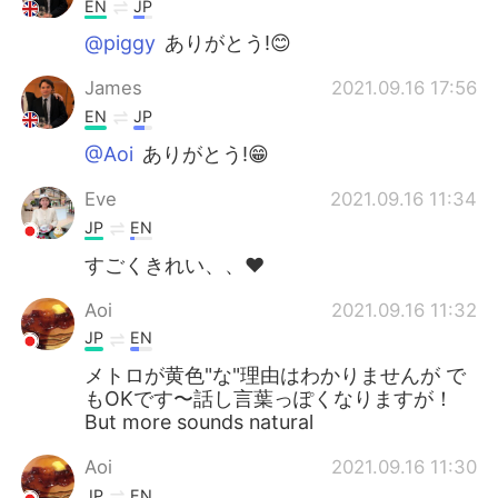
EN
JP
@piggy
ありがとう!😊
James
2021.09.16 17:56
EN
JP
@Aoi
ありがとう!😁
Eve
2021.09.16 11:34
JP
EN
すごくきれい、、❤️
Aoi
2021.09.16 11:32
JP
EN
メトロが黄色"な"理由はわかりませんが で
もOKです〜話し言葉っぽくなりますが！
But more sounds natural
Aoi
2021.09.16 11:30
JP
EN