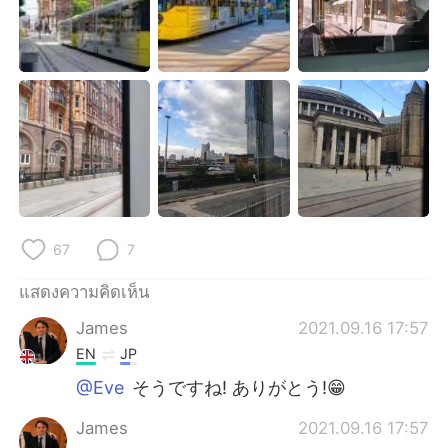
Deutsch
日本語
한국어
Русский
Indonesia
Italiano
Türkçe
Tiếng Việt
Português
67
7
แสดงความคิดเห็น
James
2021.09.16 17:57
EN
JP
@Eve
そうですね! ありがとう!😁
James
2021.09.16 17:57