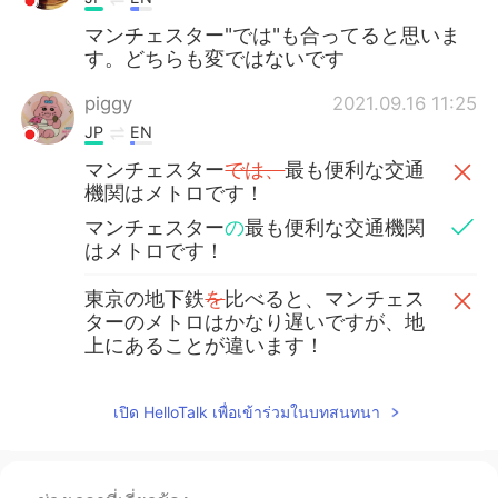
マンチェスター"では"も合ってると思いま
す。どちらも変ではないです
piggy
2021.09.16 11:25
JP
EN
マンチェスター
では、
最も便利な交通
機関はメトロです！
マンチェスター
の
最も便利な交通機関
はメトロです！
東京の地下鉄
を
比べると、マンチェス
ターのメトロはかなり遅いですが、地
上にあることが違います！
東京の地下鉄
と
比べると、マンチェス
ターのメトロはかなり遅いですが、地
เปิด HelloTalk เพื่อเข้าร่วมในบทสนทนา
上にあることが違います！
メトロが黄色
の
理由
かどうか
わかりま
せんが、間違いなく目立ちます！