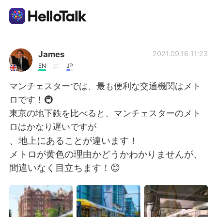
แอปแลกเปลี่ยนทางภาษา
James
2021.09.16 11:23
EN
JP
AI Grammar Checker
マンチェスターでは、最も便利な交通機関はメト
ロです！🚇
ไทย
東京の地下鉄を比べると、マンチェスターのメト
ロはかなり遅いですが
、地上にあることが違います！
English
简体中文
メトロが黄色の理由かどうかわかりませんが、
間違いなく目立ちます！😊
繁體中文
Español
العربية
Français