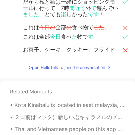
だから私と姉は一緒にショッピングモ
ールに行って、7時
間近く
外
で
遊んでい
ました。
とても
楽
しかった
です！
これは
今日の
全部
の
食べ物で
した
。
これは全部
今日
食べ
た
物で
す
。
お菓子、ケーキ、クッキー、フライド
ポテトなど
あり
ました。
お菓子、ケーキ、クッキー、フライド
Open HelloTalk to join the conversation
ポテトなど
を食べ
ました。
最近ダイエットを二週間ぐらいし
まし
たので、今日は例外で
した
。
Related Moments
最近ダイエットを二週間ぐらいし
てい
Kota Kinabalu is located in east malaysia, in the island of borneo. We do not have a lot of nice ...
たので、今日は例外で
す
。
２日前はマックに新しい塩キャラメルのメニューがありました。私の一番好きなデザートの味はキャラメルなので、すぐにマックへ行きました。🤣 Two days ago, Mcdonald came ou...
彼氏に食べ物について
言っ
た時、彼は
「いっぱい
あるでした
ね。
Thai and Vietnamese people on this app are friendly. I appreciate their effort in trying to inter...