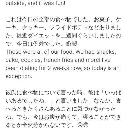
日本語
한국어
outside, and it was fun!
Русский
ไทย
これは今日の全部の食べ物でした。お菓子、ケ
ーキ、クッキー、フライドポテトなどありまし
Indonesia
Italiano
た。最近ダイエットを二週間ぐらいしましたの
で、今日は例外でした。🙈🤣
Türkçe
Tiếng Việt
These were all of our food. We had snacks,
cake, cookies, french fries and more! I've
Português
been dieting for 2 weeks now, so today is an
exception.
彼氏に食べ物について言った時、彼は「いっぱ
いあるでしたね。」と言いました。なんか、食
べるときたくさんあることに気づかなかった
ね。でも、今はお腹が痛くて、寝ることができ
るとか全然分からないです。😖😨