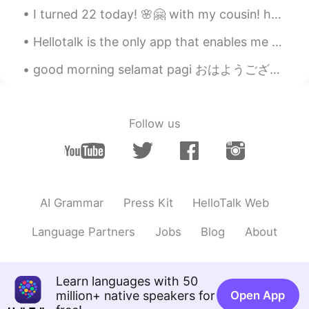
彼氏に食べ物について
話し
た時、彼は
I turned 22 today! 🌸🤗 with my cousin! haha who turned 25! the cake was a blend of tiramisu and bl...
「いっぱい
だ
ね。
Hellotalk is the only app that enables me to make so many international friends. It is better tha...
な
ん
か
、
食べ
るとき
た
くさんあるこ
と
に
気づかなかった
ね。
な
ぜ
か食べ
てい
た
時は多い
と
は
気づか
なかった
のですが、
Follow us
でも、
今はお腹が痛くて、
寝ることが
できる
と
か
全然分
からないです。
今はお腹が痛くて、
熟睡
できる
かどう
か
もよくわ
からないです。
AI Grammar
Press Kit
HelloTalk Web
でも、今夜は雨が強く降って
いて、
ち
ょっと寒くなって
、
いい感じ
でした
の
Language Partners
Jobs
Blog
About
で、よく
寝ることができ
ると思いま
す。
でも、今夜は雨が強く降って
ます。
ち
Learn languages with 50
ょっと寒くなっていい感じ
な
ので、よ
million+ native speakers for
Open App
く
眠れ
ると思います。