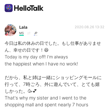
Language Exchange App
Lala
2020.08.26 13:32
MS
JP
AI Grammar Checker
今日は私の休みの日でした。もし仕事がありませ
ん、幸せの日です！😆
English
Today is my day off! I'm always
the happiest when I have no work!
简体中文
繁體中文
だから、私と姉は一緒にショッピングモールに
行って、7時ごろ、外に遊んでいて、とても嬉
Español
العربية
しかった。🥳💕
That's why my sister and I went to the
Français
Deutsch
shopping mall and spent nearly 7 hours