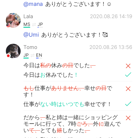
@mana
ありがとうございます！☺️
Lala
2020.08.26 14:19
MS
JP
@Umi
ありがとうございます！🥰
Tomo
2020.08.26 13:56
JP
EN
今日は
私の
休み
の日
でした
。
今日は
お
休みでした
！
もし
仕事が
ありません、
幸せ
の日
で
す！
仕事が
ない時はいつでも
幸せです！
だから
、
私と姉は一緒にショッピング
モールに行って、7時
ごろ、
外
に
遊んで
い
て、
とても
嬉
しかった
。