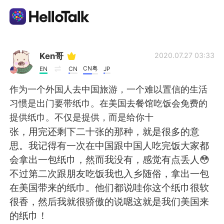
Sprachaustausch-App
Ken哥
2020.07.27 03:33
CN粤
EN
CN
JP
AI Grammar Checker
作为一个外国人去中国旅游，一个难以置信的生活
习惯是出门要带纸巾。在美国去餐馆吃饭会免费的
Deutsch
提供纸巾。不仅是提供，而是给你十
张，用完还剩下二十张的那种，就是很多的意
思。我记得有一次在中国跟中国人吃完饭大家都
English
简体中文
会拿出一包纸巾，然而我没有，感觉有点丢人😳
不过第二次跟朋友吃饭我也入乡随俗，拿出一包
繁體中文
Español
在美国带来的纸巾。他们都说哇你这个纸巾很软
很香，然后我就很骄傲的说嗯这就是我们美国来
العربية
Français
的纸巾！