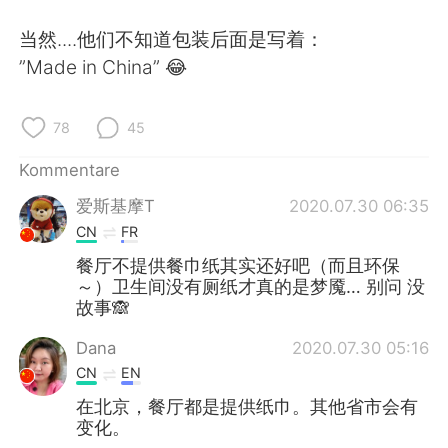
日本語
한국어
当然....他们不知道包装后面是写着：
Русский
ไทย
”Made in China” 😂
Indonesia
Italiano
78
45
Türkçe
Tiếng Việt
Kommentare
爱斯基摩T
2020.07.30 06:35
Português
CN
FR
餐厅不提供餐巾纸其实还好吧（而且环保
～）卫生间没有厕纸才真的是梦魇… 别问 没
故事🙈
Dana
2020.07.30 05:16
CN
EN
在北京，餐厅都是提供纸巾。其他省市会有
变化。