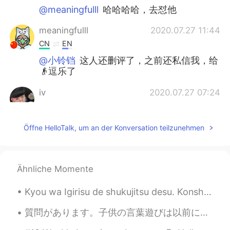
@meaningfulll
哈哈哈哈，去怼他
meaningfulll
2020.07.27 11:44
CN
EN
@小铃铛
这人还删评了，之前还私信我，给
👴逗乐了
iv
2020.07.27 07:24
CN
EN
不
仅
是提供，而是给你十张，用完还剩
Öffne HelloTalk, um an der Konversation teilzunehmen
下二十张的那种，就是很多的意思。
不
单
是提供，而是给你十张，用完还剩
下二十张的那种，就是很多的意思。
Ähnliche Momente
小铃铛
2020.07.27 05:25
Kyou wa Igirisu de shukujitsu desu. Konshu wa osigoto ga isogashi deshou, tabun ryori ga dekina...
CN
EN
質問があります。子供の言葉遊びは以前にしりとりや早口言葉などいくつか聞いていますが、最近息子は面白い話し方を言う様になっています。その話し方と言うかのは日本語で話す時に、たまに母音だけ利用するこ...
@meaningfulll
这个你确定那个人能看懂
嘛，看懂就该给你一拳了，哈哈哈