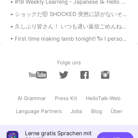
#18 Weekly Learning - Japanese 📝 Hello HT friends 😄, Welcome to my weekly learning of 🇰🇷🇯🇵🇷🇺 ❓...
Li zi
2020.07.27 04:51
ショックだ🤯 SHOCKED 突然に訳がないそうでiTunesにiPhoneの全て入ってる音楽が消えちゃった Suddenly for no apparent reason at all my...
CN
EN
久しぶり皆さん！ いつも遅い返信ごめんね😭 勉強は忙しくて、時間ない、、、 今日、入学試験の結果が来た！ 大学を合格しました🥺 I passed university entrance ex...
中国绅士必备品之一
First time making lamb tonight! 🐑 I personally do not eat lamb, but even with that being said -- ...
Crystal
2020.07.27 04:44
CN
EN
DE
FR
纸巾是出门必须品😂
Folge uns
Liang
2020.07.27 04:42
CN
EN
It's funny.
AI Grammar
Press Kit
HelloTalk-Web
阿白
2020.07.27 04:34
CN
EN
Language Partners
Jobs
Blog
Über
作为一个外国人去中国旅游，一个难以
置信的生活习惯是出门要带纸巾。
Lerne gratis Sprachen mit
作为一个外国人去中国旅游，一个
令人