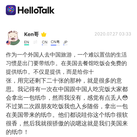
Language Exchange App
Ken哥
2020.07.27 03:33
CN粤
EN
CN
JP
AI Grammar Checker
作为一个外国人去中国旅游，一个难以置信的生活
习惯是出门要带纸巾。在美国去餐馆吃饭会免费的
English
提供纸巾。不仅是提供，而是给你十
张，用完还剩下二十张的那种，就是很多的意
思。我记得有一次在中国跟中国人吃完饭大家都
简体中文
繁體中文
会拿出一包纸巾，然而我没有，感觉有点丢人😳
不过第二次跟朋友吃饭我也入乡随俗，拿出一包
Español
العربية
在美国带来的纸巾。他们都说哇你这个纸巾很软
很香，然后我就很骄傲的说嗯这就是我们美国来
Français
Deutsch
的纸巾！