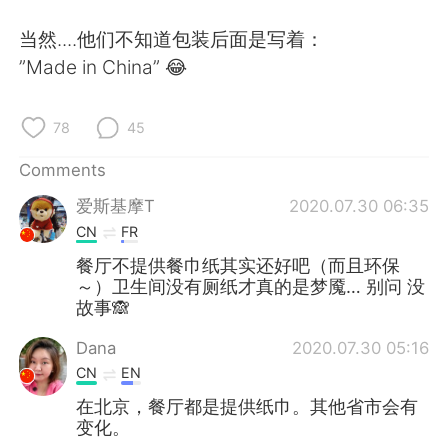
日本語
한국어
当然....他们不知道包装后面是写着：
Русский
ไทย
”Made in China” 😂
Indonesia
Italiano
78
45
Türkçe
Tiếng Việt
Comments
爱斯基摩T
2020.07.30 06:35
Português
CN
FR
餐厅不提供餐巾纸其实还好吧（而且环保
～）卫生间没有厕纸才真的是梦魇… 别问 没
故事🙈
Dana
2020.07.30 05:16
CN
EN
在北京，餐厅都是提供纸巾。其他省市会有
变化。