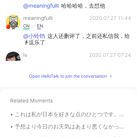
@meaningfulll
哈哈哈哈，去怼他
meaningfulll
2020.07.27 11:44
CN
EN
@小铃铛
这人还删评了，之前还私信我，给
👴逗乐了
iv
2020.07.27 07:24
CN
EN
不
仅
是提供，而是给你十张，用完还剩
Open HelloTalk to join the conversation
下二十张的那种，就是很多的意思。
不
单
是提供，而是给你十张，用完还剩
下二十张的那种，就是很多的意思。
Related Moments
小铃铛
2020.07.27 05:25
これは私が日本を好きな点のひとつです。すべての人が完璧ではないことは承知していますが、一般的に日本の人々はより正直で親切であるように思えます。このビデオに登場する男性は、人々がどう反応するかを見...
CN
EN
予想より今日のお天気はあまり悪くなかったです。動物が好きな娘と散歩したら長い時間がかかりますよ。友達に出会ったらちゃんと挨拶しないと! The weather today wasn't as ...
@meaningfulll
这个你确定那个人能看懂
嘛，看懂就该给你一拳了，哈哈哈