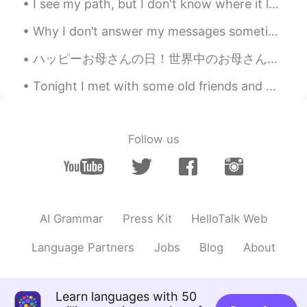
I see my path, but I don't know where it leads. Not knowing terrifies the begeesus out of me, but...
Li zi
2020.07.27 04:51
Why I don’t answer my messages sometimes: I don’t answer them sometimes because I get a lot of t...
CN
EN
ハッピーお母さんの日！世界中のお母さんたちに感謝します！ なにしましたか？ 僕の母は遠くて会えないけど、昨日両親と妹とビデオチャットして、今日似顔描いてみた！そんな不味くないと思う😌 Happ...
中国绅士必备品之一
Tonight I met with some old friends and we had an American dinner. Steak, lobster bisque, fried ...
Crystal
2020.07.27 04:44
CN
EN
DE
FR
纸巾是出门必须品😂
Follow us
Liang
2020.07.27 04:42
CN
EN
It's funny.
AI Grammar
Press Kit
HelloTalk Web
阿白
2020.07.27 04:34
CN
EN
Language Partners
Jobs
Blog
About
作为一个外国人去中国旅游，一个难以
置信的生活习惯是出门要带纸巾。
Learn languages with 50
作为一个外国人去中国旅游，一个
令人