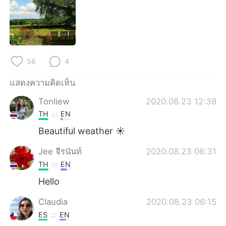
Deutsch
日本語
한국어
Русский
Indonesia
Italiano
56
4
Türkçe
Tiếng Việt
แสดงความคิดเห็น
Tonliew
2020.08.23 12:38
Português
TH
EN
Beautiful weather ☀️
Jee จีรนันท์
2020.08.23 06:31
TH
EN
Hello
Claudia
2020.08.23 06:15
ES
EN