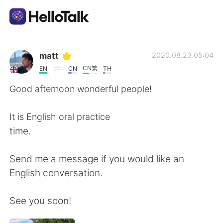
แอปแลกเปลี่ยนทางภาษา
matt
2020.08.23 05:04
CN繁
EN
CN
TH
AI Grammar Checker
Good afternoon wonderful people!
ไทย
It is English oral practice
time.
English
简体中文
Send me a message if you would like an
English conversation.
繁體中文
Español
See you soon!
العربية
Français