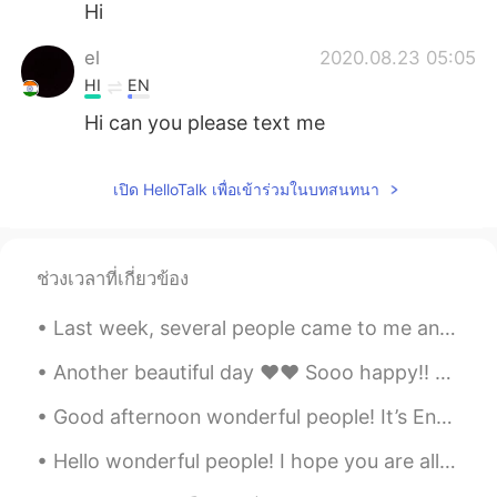
Hi
el
2020.08.23 05:05
HI
EN
Hi can you please text me
เปิด HelloTalk เพื่อเข้าร่วมในบทสนทนา
ช่วงเวลาที่เกี่ยวข้อง
Last week, several people came to me and told me lots of troubles in their life and work. They ar...
Another beautiful day ❤️❤️ Sooo happy!! My sister and her family came to have a picnic today !! ...
Good afternoon wonderful people! It’s English practice time. Send me a message if you want to ha...
Hello wonderful people! I hope you are all safe and well. Here is a new tongue twister for you....