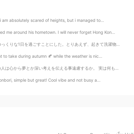
2019.12.18 23:09
 am absolutely scared of heights, but i managed to...
 beautiful😊
d me around his hometown. I will never forget Hong Kon...
起きて洗濯物して部屋の片付けをして朝11時ぐらいに街に向かった🏘🚶‍♂️本一冊と雑誌を買った📘その後は喫...
t to take during autumn 🍂 while the weather is nic...
か。 実は何も無い、自分の中で？ なら、そういう人も探されるとする、、 でも、時間がなかかるから、無駄遣...
onbori, simple but great! Cool vibe and not busy a...