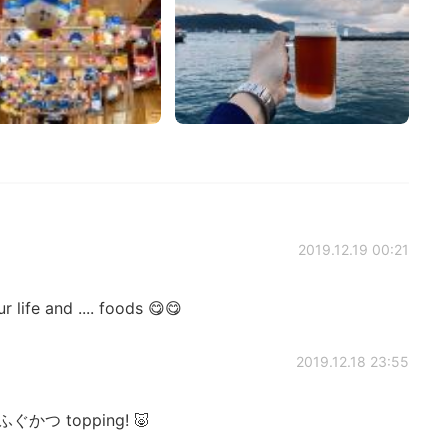
2019.12.19 00:21
life and .... foods 😋😋
2019.12.18 23:55
ふぐかつ topping! 🐷