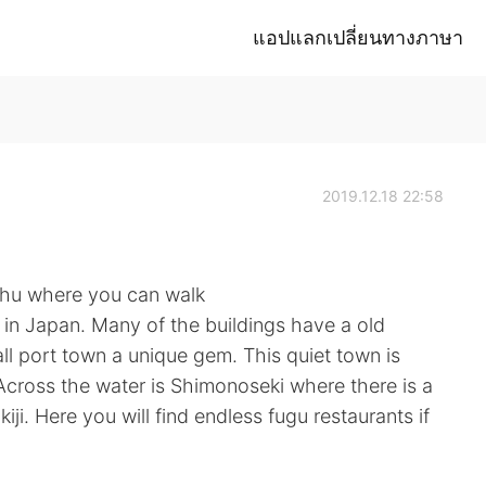
แอปแลกเปลี่ยนทางภาษา
2019.12.18 22:58
ushu where you can walk
l in Japan. Many of the buildings have a old
 port town a unique gem. This quiet town is
Across the water is Shimonoseki where there is a
kiji. Here you will find endless fugu restaurants if