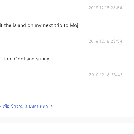
2019.12.18 23:54
it the island on my next trip to Moji.
2019.12.18 23:54
r too. Cool and sunny!
2019.12.18 23:42
lk เพื่อเข้าร่วมในบทสนทนา
2019.12.18 23:19
and called Ganryujima. It’s also good place for you I