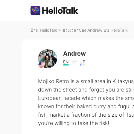
บ้าน HelloTalk
>
ช่วงเวลาของ Andrew บน HelloTalk
Andrew
EN
JP
Mojiko Retro is a small area in Kitaky
down the street and forget you are stil
European facade which makes the small
known for their baked curry and fugu. 
fish market a fraction of the size of Tsu
you’re willing to take the risk!