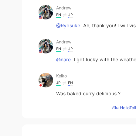
Andrew
EN
JP
@Ryosuke
Ah, thank you! I will vis
Andrew
EN
JP
@nare
I got lucky with the weathe
Keiko
JP
EN
Was baked curry delicious ?
เปิด HelloTa
Ryosuke
JP
EN
Near the Mojiko, there’s famous isl
guess.