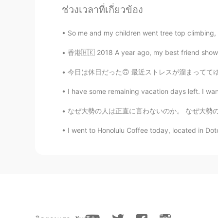
ช่วงเวลาที่เกี่ยวข้อง
nare
So me and my children went tree top climbing, i
JP
EN
I've gone there before too😊it's so
香港🇭🇰 2018 A year ago, my best friend showe
今日は休日だった🙃 最近ストレスが溜まっててゆっくりな1日を過ごすことにした。とりあえず、
I have some remaining vacation days left. I wan
なぜ大勢の人は正直に言わないのか。 なぜ大勢の人は心から夢とか深い考えを伝える事遠慮する
I went to Honolulu Coffee today, located in Dot