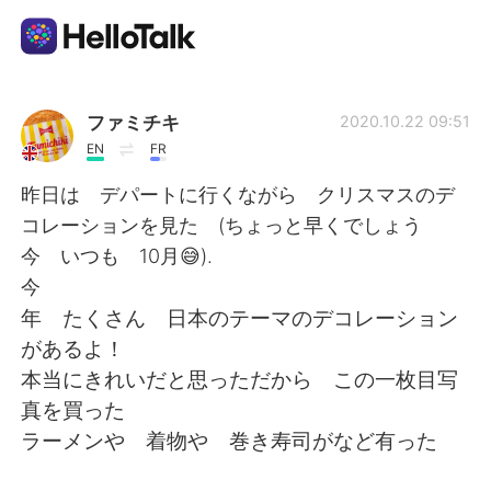
Aplikasi Pertukaran Bahasa
ファミチキ
2020.10.22 09:51
EN
FR
AI Grammar Checker
昨日は デパートに行くながら クリスマスのデ
コレーションを見た (ちょっと早くでしょう
Indonesia
今 いつも 10月😅).
今
年 たくさん 日本のテーマのデコレーション
English
简体中文
があるよ！
本当にきれいだと思っただから この一枚目写
繁體中文
Español
真を買った
ラーメンや 着物や 巻き寿司がなど有った
العربية
Français