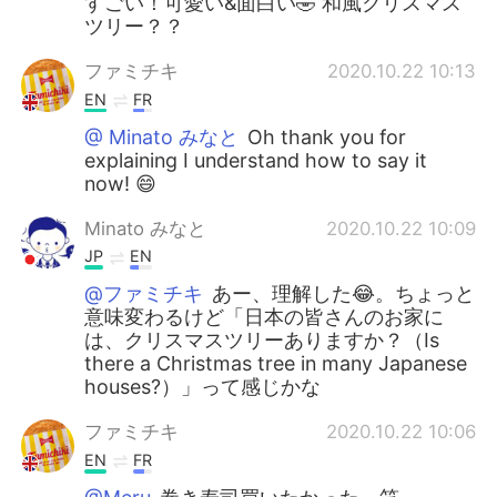
すごい！可愛い&面白い🤣 和風クリスマス
ツリー？？
ファミチキ
2020.10.22 10:13
EN
FR
@ Minato みなと
Oh thank you for
explaining I understand how to say it
now! 😄
Minato みなと
2020.10.22 10:09
JP
EN
@ファミチキ
あー、理解した😂。ちょっと
意味変わるけど「日本の皆さんのお家に
は、クリスマスツリーありますか？（Is
there a Christmas tree in many Japanese
houses?）」って感じかな
ファミチキ
2020.10.22 10:06
EN
FR