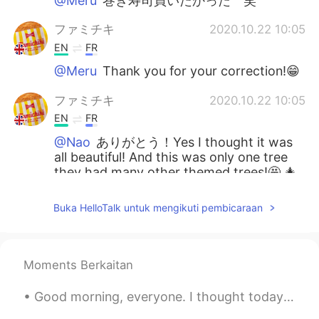
@Meru
巻き寿司買いたかった 笑
ファミチキ
2020.10.22 10:05
EN
FR
@Meru
Thank you for your correction!😁
ファミチキ
2020.10.22 10:05
EN
FR
@Nao
ありがとう！Yes I thought it was
all beautiful! And this was only one tree
they had many other themed trees!🤩 🎄
ファミチキ
2020.10.22 10:04
Buka HelloTalk untuk mengikuti pembicaraan
EN
FR
@None
かわいいね！😻
Moments Berkaitan
ファミチキ
2020.10.22 10:04
EN
FR
Good morning, everyone. I thought today I’d talk about kittens. All these beautiful cats are (or ...
@ Minato みなと
ありがとうね😊 I