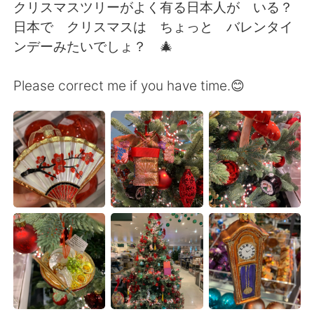
Deutsch
日本語
クリスマスツリーがよく有る日本人が いる？
日本で クリスマスは ちょっと バレンタイ
한국어
Русский
ンデーみたいでしょ？ 🎄
ไทย
Italiano
Please correct me if you have time.😊
Türkçe
Tiếng Việt
Português