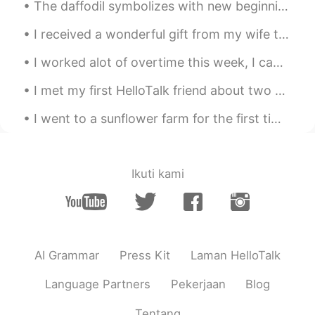
The daffodil symbolizes with new beginnings (and the coming of spring) because it is one of the ...
wanted to say “do many Japanese people
have Christmas trees?”
I received a wonderful gift from my wife today. They came directly from Taiwan to my house. 今日,...
Meru
2020.10.22 10:03
I worked alot of overtime this week, I came home and saw my brother and his kids have decorated m...
JP
EN
I met my first HelloTalk friend about two years ago. We met first in the US and then again in Kor...
全部可愛い😍 巻き寿司面白い🤣
I went to a sunflower farm for the first time, it is about seven miles from my house. I lived in ...
ファミチキ
2020.10.22 10:03
EN
FR
@Akiko Tashiro
ありがとう！😄
Ikuti kami
Meru
2020.10.22 10:02
JP
EN
昨日は
デパート
に行くながら
クリ
スマスの
デコレ
ー
ショ
ンを見た (ちょ
AI Grammar
Press Kit
Laman HelloTalk
っと早
く
で
しょう 今 いつも 10月
😅).
Language Partners
Pekerjaan
Blog
昨日はデパート
で
クリスマスの
オ
ー
ナ
Tentang