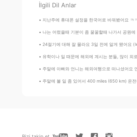
İlgili Dil Anlar
아하 아빠 언니는 해외로 떠나고 엄마는 
서 센티멘털해졌나봐
지난주에 휴대폰 설정을 한국어로 바꿔봤어요 ㅋㅋㅋ 'favorites'라는 단어
https://youtu.be/XfdMHZmyltM
나는 어렸을때 기분이 좀 꿀꿀할때 나가서 공원에 그네를 자주 탔어요 이제는 드
24절기에 대해 잘 몰라요 3일 전에 알게 됐어요 (녹차 얘기 하다가 ㅋㅋㅋ 헬
유학이나 일 때문에 해외에 계시는 분들, 많이 외로우실 때가 있죠? 친구가 베트
주말에 아빠와 언니는 해외여행으로 떠나셨어요 언니의 많은 노력에도 불구하고 아
54
22
주말에 볼 일 좀 있어서 400 miles (650 km) 운전해야 됐었는데 
Yorumlar
올리
EN
KR
@meekyeong
와 정말 도움이 많이 
Bizi takip et