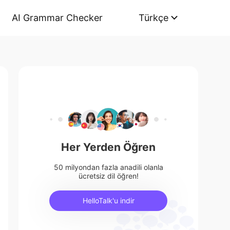
AI Grammar Checker
Türkçe
Her Yerden Öğren
50 milyondan fazla anadili olanla
ücretsiz dil öğren!
HelloTalk'u indir