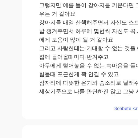
그렇지만 예를 들어 강아지를 키운다면 
우는 거 같아요
강아지를 매일 산책해주면서 자신도 스트
밥 챙겨주면서 하루에 몇번씩 자신도 꼭 
에게 도움이 많이 될 거 같아요
그리고 사람한테는 기대할 수 없는 것을
집에 들어올때마다 반겨주고
아무에게 털어놓을 수 없는 속마음을 
힘들때 포근한게 꽉 안길 수 있고
잠자리에 따뜻한 온기와 숨소리로 달래
세상기준으로 나를 판단하진 않고 그냥 
심심할때 놀아주고
아플때에도 곁에 있어주고
Sohbete kat
정말 진정하고 변하지 않는 친구
최근 몇년간 어떤 마음으로 키울지 이해 