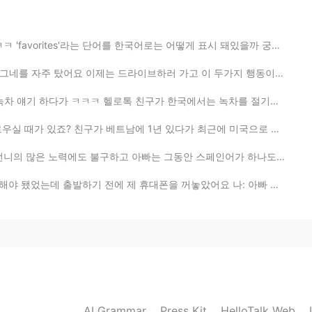
나보다 집에 늦게 들어오고 하니까 요즘 또 나 혼자
를 한국어로는 어떻게 표시 돼있을까 궁금했었거든요 '좋아요'나 '북마크' 같은 단어를 쓰지 않을...
라이브하러 가고 이 두가지 행동이 아무런 관계가 없다고 생각했는데 요새 다시 그네를 찾아가는 내...
로톡 친구가 한국에서는 녹차를 절기별로 분류한다고 해서요) 요즘 계절에 대한 글을 종종 올리고 ...
강아지가 인간의 친구인 이유 ㅣ 20대 암환자의 암 극복기 - YouTube
강아지가 인간의 친구인 이유 ㅣ 20대 암환자의 암 극복기
남에 1년 있다가 최근에 미국으로 돌아왔는데 이런 주제의 대화를 나눴어요 해외에 혼자 생활하면서...
빠는 그동안 스페인어가 하나도 늘진 않아서 조금 걱정이 되지만 언니가 있어서 괜찮을 거 같아요 ...
출발하기 전에 제 휴대폰을 꺼놓았어요 나: 아빠 내 폰 어딨어? 아빠: 여깄어. 왜? 나: 내가...
2019.08.06 15:40
됩니다!! 장문의 글을 수정해주셔서 감사합니다 🙏
AI Grammar
Press Kit
HelloTalk Web