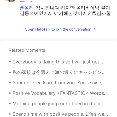
@올리
감사합니다.하지만 올리비아님 글이
감동적이었어서 얘기해본것이어요😍감사합
니다
올리
2019.08.06 15:00
Open HelloTalk to join the conversation
EN
KR
@ヒョンギョン
와우 마인드가 너무 멋져
Related Moments
요!! 완전 감동 😭😭 마음도 정말 따뜻하신
거 같아요 ㅠㅠ 강아지가 손현경님에게 이렇
게 많은 사랑을 받으면서 자라와서 정말 건
Everybody is doing this so I will just get with the program lol (I’m a copy cat) 😂 About me • A...
강하고 건전한 아이일 거 같아요~
私の家族は今週末に海の近くにキャンピング旅行をしてる This weekend my family is on a camping trip close to the ocean. 息子は凄く...
올리
2019.08.06 14:57
Your children learn from you. You’re nice, they are nice. You’re mean, they are too. You’re happy...
EN
KR
@Jung
Yeah, your dogs are so cute!! I
Positive Vocabulary >FANTASTIC< Words like good and great can become old very quickly and they...
like the idea of pets becoming a part of
Morning people jump out of bed in the morning, cheerful and full of energy. They seem to get most...
the family 😊
Spend time with positive people. Life’s way too awesome to waste time with people who don’t treat...
올리
2019.08.06 14:56