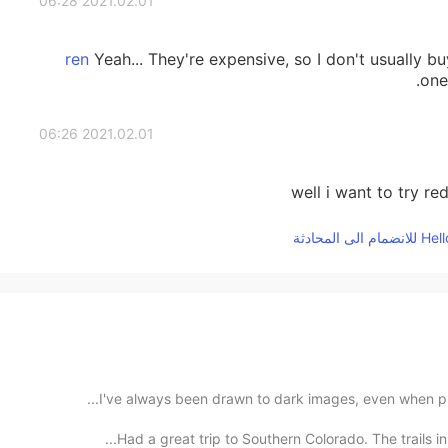
2021.02.01 06:28
Yeah... They're expensive, so I don't usually bu
one
2021.02.01 06:26
well i want to try re
I've always been drawn to dark images, even when phot
Had a great trip to Southern Colorado. The trails i