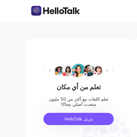
تعلم من أي مكان
تعلم اللغات مع أكثر من 50 مليون
متحدث أصلي مجانًا!
تنزيل HelloTalk