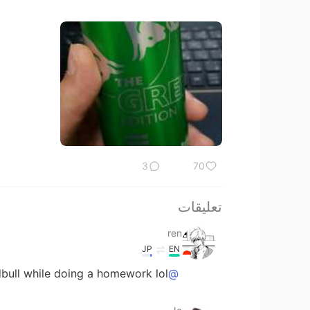
3
70
تعليقات
ren
JP
EN
edbull while doing a homework lol
@Jo