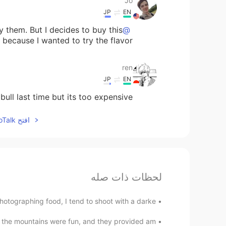
Jo
JP
EN
y them. But I decides to buy this
@ren
 because I wanted to try the flavor.
ren
JP
EN
dbull last time but its too expensive
افتح HelloTalk للانضمام الى المحادثة
لحظات ذات صله
ographing food, I tend to shoot with a darke...
n the mountains were fun, and they provided am...