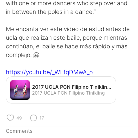
日本語
한국어
with one or more dancers who step over and
in between the poles in a dance.”
Русский
ไทย
Me encanta ver este video de estudiantes de
Indonesia
Italiano
ucla que realizan este baile, porque mientras
continúan, el baile se hace más rápido y más
Türkçe
Tiếng Việt
complejo. 🤗
Português
https://youtu.be/_WLfqDMwA_o
2017 UCLA PCN Filipino Tinikling - YouTube
2017 UCLA PCN Filipino Tinikling
49
17
Comments