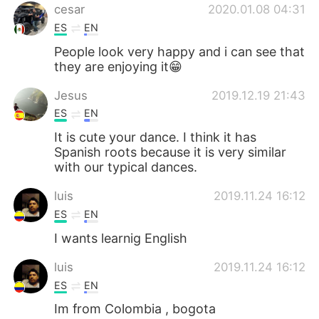
cesar
2020.01.08 04:31
ES
EN
People look very happy and i can see that
they are enjoying it😁
Jesus
2019.12.19 21:43
ES
EN
It is cute your dance. I think it has
Spanish roots because it is very similar
with our typical dances.
luis
2019.11.24 16:12
ES
EN
I wants learnig English
luis
2019.11.24 16:12
ES
EN
Im from Colombia , bogota