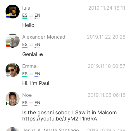
luis
2019.11.24 16:11
ES
EN
Hello
Alexander Moncad
2019.11.22 20:28
ES
EN
Genial 🔥
Emma
2019.11.18 00:57
ES
EN
Hi. I'm Paul
Noe
2019.11.05 06:18
ES
EN
Is the goshni sobor, I Saw it in Malcom
https://youtu.be/JiyM2T1n6RA
Jesus A. Marte Santiago
2019.10.19 21:39