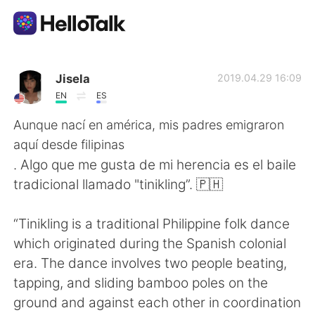
Language Exchange App
Jisela
2019.04.29 16:09
EN
ES
AI Grammar Checker
Aunque nací en américa, mis padres emigraron
aquí desde filipinas
English
. Algo que me gusta de mi herencia es el baile
tradicional llamado "tinikling”. 🇵🇭
简体中文
繁體中文
“Tinikling is a traditional Philippine folk dance
which originated during the Spanish colonial
Español
العربية
era. The dance involves two people beating,
tapping, and sliding bamboo poles on the
Français
Deutsch
ground and against each other in coordination