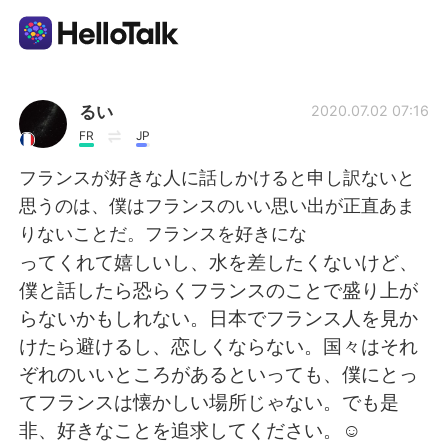
語言交換應用
るい
2020.07.02 07:16
FR
JP
AI Grammar Checker
フランスが好きな人に話しかけると申し訳ないと
思うのは、僕はフランスのいい思い出が正直あま
繁體中文
りないことだ。フランスを好きにな
ってくれて嬉しいし、水を差したくないけど、
僕と話したら恐らくフランスのことで盛り上が
English
简体中文
らないかもしれない。日本でフランス人を見か
けたら避けるし、恋しくならない。国々はそれ
Español
العربية
ぞれのいいところがあるといっても、僕にとっ
てフランスは懐かしい場所じゃない。でも是
Français
Deutsch
非、好きなことを追求してください。☺️