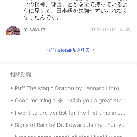
いの精神、謙虚、とかを全て持っているよ
うに見えて、日本語を勉強せずいられなく
なったんです。
m.sakura
2020.07.02 14:30
JP
FR
確かにフランスは日本とは対局にいるお国
打開HelloTalk加入聊天
柄かもしれませんね。私にはそれが魅力で
もあるのですが、あまりにドライ(さっぱり
しすぎ)で、意地悪なのか？と感じたことも
何度かあります。でも、幸いなことに私は
相關動態
日本人だから「文化の違い」として受け止
められました😁💦 何よりやっぱり、フラン
Puff The Magic Dragon by Leonard Lipton and Peter Yarrow. Part 1 of 2. Puff, the magic dragon l...
ス語が好きなんだなー😍✨ Louisくんはな
ぜそんなに日本や日本語に興味を感じてく
Good morning ✨☀️. I wish you a great start to the week and a wonderful day . Don’t count the days...
れるのですか？
I went to the dentist for the first time in Japan. I had a cracked tooth. I knew this would happe...
るい
2020.07.02 10:20
Signs of Rain by Dr. Edward Jenner. Forty Reasons for Not Accepting an Invitation of a Friend to...
FR
JP
@Kitty
そうですね、同意です。だから日