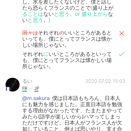
し、水を差したくないけど、僕と話し
たら恐らくフランスのことで
(
盛り上が
ることは
ない
と思う。or 盛り上がら
な
い
と思う
。
)
国々は
それぞれ
の
いいところがあると
いっても、僕にとってフランスは懐か
しい場所じゃない。
それぞれ
に
いいところがあるといって
も、僕にとってフランスは懐かしい場
所じゃない。
るい
2020.07.02 15:03
FR
JP
@m.sakura
僕は日本語もちろん、日本人
にも魅力を感じました。正直日本語を勉強
する理由がなかったです、たまたまやって
みたら(語学が楽しいから)ハマってしまっ
ただけですけど、日本人がフランス人が欠
如していること、例えば思いやり、支え合