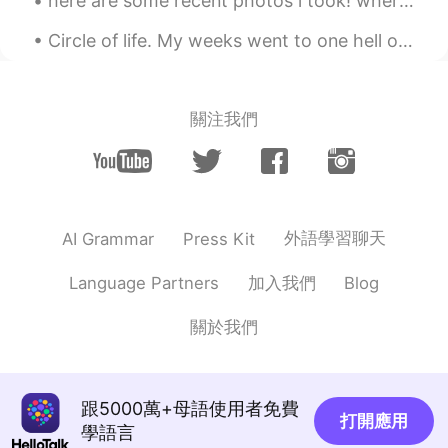
here are some recent photos i took! where i live, we get yearly hurricanes & right before the hur...
本に来てスッキリしました。
Circle of life. My weeks went to one hell of a ride! "ONE HELL OF A RIDE" means a way of saying ...
Kitty
2020.07.02 10:15
JP
FR
私は、フランスに住んで10年たちました。
關注我們
フランス人は、いい人もいるけど 私は、
フランス人は、あまり好きではないです。
特に女性は、気が強くて、自分の意思をと
おす所が嫌いです。一度、言い合いになっ
た経験があります。若い女性は、苦手で
外語學習聊天
AI Grammar
Press Kit
す。年配の女性は、なんとかいいのです
が。フランスの城とか古い物を大切にして
加入我們
Language Partners
Blog
るのは、フランスのいい所です。
るい
2020.07.02 08:36
關於我們
FR
JP
@Hiro
フランス人が他のフランス人に厳し
い傾向があると思います。多分。それとも
跟5000萬+母語使用者免費
打開應用
全て僕の主観に過ぎないで、価値のないデ
學語言
タラメでした😂