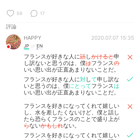
日本語
한국어
59
17
Русский
ไทย
評論
Indonesia
Italiano
HAPPY
2020.07.07 15:35
JP
EN
Türkçe
Tiếng Việt
フランスが好きな人に
話
し
かけると
申
し訳ないと思うのは、僕
は
フランス
の
Português
いい思い出が正直あまりないことだ。
フランスが好きな人に
対
し
て
申し訳な
いと思うのは、僕
にとって
フランス
は
いい思い出が正直あまりないことだ。
フランスを好きになってくれて嬉しい
し、水を差したくないけど、僕と話し
たら恐らくフランスのことで盛り上が
ら
ない
かもしれ
ない。
フランスを好きになってくれて嬉しい