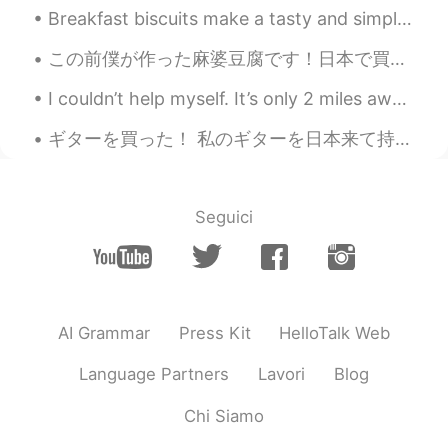
Breakfast biscuits make a tasty and simple start for a weekend. Sometimes you want something tast...
この前僕が作った麻婆豆腐です！日本で買った豆板醤、甜麵醬、鶏がらスープ、花椒で作りました。こういう材料は、イギリスのスーパーで簡単に手に入らないので、日本に行くといつも色んな材料や調味料を買って...
I couldn’t help myself. It’s only 2 miles away from my condo ❤️😂🙈☕️. And the weather is perfect!!!!
ギターを買った！ 私のギターを日本来て持たない。安いギターを見つけてうれしい I bought a cheap guitar today! it even had a speaker. I m...
Seguici
AI Grammar
Press Kit
HelloTalk Web
Language Partners
Lavori
Blog
Chi Siamo