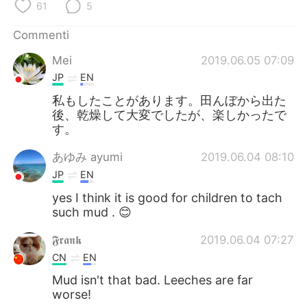
Deutsch
日本語
61
5
Commenti
한국어
Русский
Mei
2019.06.05 07:09
ไทย
Indonesia
JP
EN
私もしたことがあります。田んぼから出た
Türkçe
Tiếng Việt
後、乾燥して大変でしたが、楽しかったで
す。
Português
あゆみ ayumi
2019.06.04 08:10
JP
EN
yes I think it is good for children to tach
such mud . 😊
𝕱𝖗𝖆𝖓𝖐
2019.06.04 07:27
CN
EN
Mud isn't that bad. Leeches are far
worse!