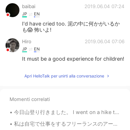
baibai
2019.06.04 07:24
JP
EN
I'd have cried too. 泥の中に何かがいるか
も😱 怖いよ!
Hiro
2019.06.04 07:06
JP
EN
It must be a good experience for children!
Apri HelloTalk per unirti alla conversazione
Momenti correlati
今日山登り行きました。 I went on a hike today. 今からシェアハウスの友達とビールテイスティングします、みんなに私の好きな箕面ビール買いました。 I bought s...
私は自宅で仕事をするフリーランスのアーティストです。 あなたはクリエイティブな仕事をしていますか？ 自分の作品に自信がないときにどのようにインスピレーションを得ますか？ Does anyone...