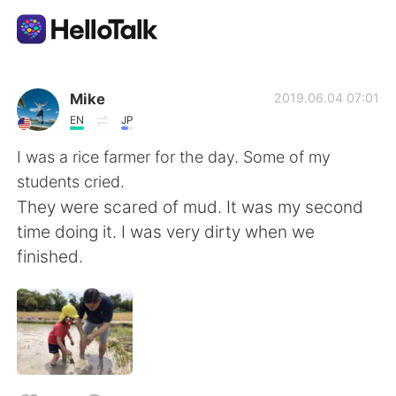
App di scambio linguistico
Mike
2019.06.04 07:01
EN
JP
AI Grammar Checker
I was a rice farmer for the day. Some of my
students cried.
Italiano
They were scared of mud. It was my second
time doing it. I was very dirty when we
finished.
English
简体中文
繁體中文
Español
العربية
Français