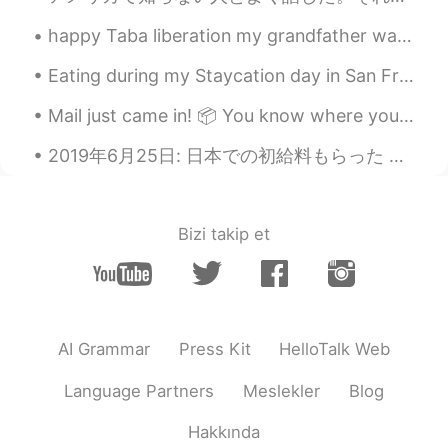
るる
2021.02.16 12:01
happy Taba liberation my grandfather was a hero in this war 32 years ago I will never forget wha...
JP
EN
日本のコメディアンが数年前に参加して、
Eating during my Staycation day in San Francisco...Yummo! It was an incredibly beautiful day with...
この行事は日本でも広く知られています😆
Mail just came in! 📦 You know where you can find me~🤣🤭 ああー めちゃ嬉しいや～！ 休暇は忙しくなりますやね （笑） 新学期までにたっぷ...
ほんとに楽しそうです✨
2019年6月25日: 日本での初給料もらった 笑笑 （やっと 笑) もう買い物もしちゃった😚 職場の人達がすごく優しくて面白いので、毎日楽しんでいる。（もちろん仕事しながら 笑笑) 上司も...
Bizi takip et
AI Grammar
Press Kit
HelloTalk Web
Language Partners
Meslekler
Blog
Hakkında