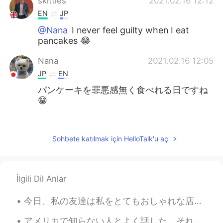
skittles
2021.02.16 12:12
EN
JP
@Nana
I never feel guilty when I eat
pancakes 😂
Nana
2021.02.16 12:05
JP
EN
パンケーキを罪悪感無く食べれる日ですね
😁
Teaca
2021.02.16 12:03
JP
EN
Sohbete katılmak için HelloTalk'u aç
This event looks really interesting‼️ Happy
pancake day!✨
İlgili Dil Anlar
Natsumi なつみ
2021.02.16 12:02
JP
EN
今日、私の友達は私をとてもおしゃれな店に連れて行ってくれました。これはメロンパンだと思うかもしれない、ぜんぜん違うよ。 これは有名な香港のボロパンです。メロンパンに似てるけど、まったく同じではな...
I know this festival. 楽しそう🤩
アメリカで知らない人とよく話した。それはアメリカの文化で普通です。「あ~髪を切ったね！可愛いよ」って言うは普通です。日本で普通じゃないかもしれない。僕は毎週家の近く店に行く。店員とそんな感じ話し...