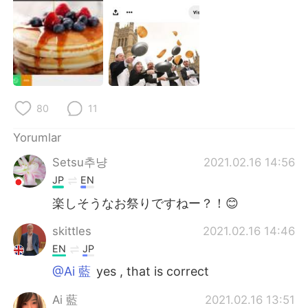
Deutsch
日本語
한국어
Русский
ไทย
Indonesia
Italiano
Tiếng Việt
80
11
Yorumlar
Português
Setsu추냥
2021.02.16 14:56
JP
EN
楽しそうなお祭りですねー？！😊
skittles
2021.02.16 14:46
EN
JP
@Ai 藍
yes , that is correct
Ai 藍
2021.02.16 13:51