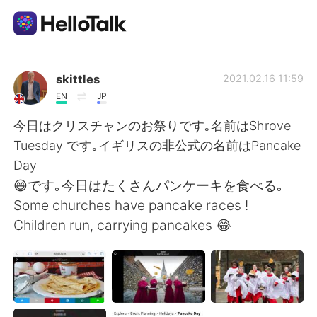
Dil Değişimi Uygulaması
skittles
2021.02.16 11:59
EN
JP
AI Grammar Checker
今日はクリスチャンのお祭りです｡名前はShrove
Tuesday です｡イギリスの非公式の名前はPancake
Türkçe
Day
😄です｡今日はたくさんパンケーキを食べる｡
Some churches have pancake races !
English
简体中文
Children run, carrying pancakes 😂
繁體中文
Español
العربية
Français