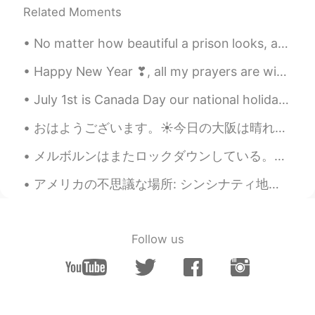
Related Moments
No matter how beautiful a prison looks, a prison is still a prison. Today is a beautiful day but ...
Happy New Year ❣, all my prayers are with you. 🎉🌉🕛🍾🥳🎆🧨🗽🎉 May all your goals be achieved, and all ...
July 1st is Canada Day our national holiday. On this day in Canada we often attend picnics or pub...
おはようございます。☀今日の大阪は晴れです。今朝、早起きして、家事をしてから、日本語を勉強しました。書いた日本語はあっていますか？実は、私は日本語学校に行ったことがありませんし、日本語レッスンも...
メルボルンはまたロックダウンしている。今回は六回目。 先週から、コロナの感染拡大してきたために家を出ていい理由が5つだけ。 1. ワクチンをうけること 2. 重要な買い物 (食料品とか薬とか) ...
アメリカの不思議な場所: シンシナティ地下鉄 1912年にアメリカ合衆国オハイオ州シンシナティで地下鉄建設が行なわれていました。建設工事は1920年に始まりました。ですが、インフレや株式の下落...
Follow us