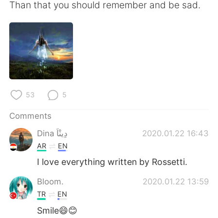
日本語
한국어
Than that you should remember and be sad.
Русский
ไทย
Indonesia
Italiano
Türkçe
Tiếng Việt
53
5
Português
Comments
Dina دِينْاَ
2020.01.22 16:43
AR
EN
I love everything written by Rossetti.
Bloom.
2020.01.22 13:59
TR
EN
Smile😄😊