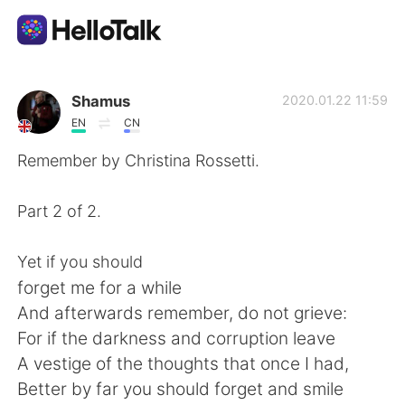
Language Exchange App
Shamus
2020.01.22 11:59
EN
CN
AI Grammar Checker
Remember by Christina Rossetti.
English
Part 2 of 2.
Yet if you should
简体中文
繁體中文
forget me for a while
And afterwards remember, do not grieve:
Español
العربية
For if the darkness and corruption leave
A vestige of the thoughts that once I had,
Français
Deutsch
Better by far you should forget and smile