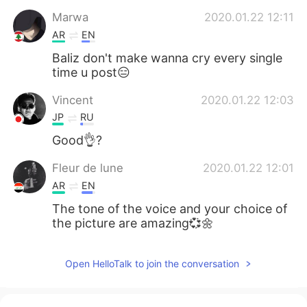
Marwa
2020.01.22 12:11
AR
EN
Baliz don't make wanna cry every single
time u post😑
Vincent
2020.01.22 12:03
JP
RU
Good👌?
Fleur de lune
2020.01.22 12:01
AR
EN
The tone of the voice and your choice of
the picture are amazing💞🌼
Open HelloTalk to join the conversation