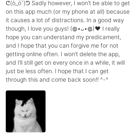
ᕦ(ò_óˇ)ᕤ Sadly however, I won’t be able to get
on this app much (or my phone at all) because
it causes a lot of distractions. In a good way
though, I love you guys! (◍•ᴗ•◍)❤ I really
hope you can understand my predicament,
and I hope that you can forgive me for not
getting online often. I won’t delete the app,
and I’ll still get on every once in a while, it will
just be less often. I hope that I can get
through this and come back soon!! ^-^