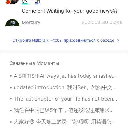
CN
EN
Come on! Waiting for your good news😉
Mercury
2020.03.30 00:48
CN
EN
@May 何玫莎
没关系的😄
Откройте HelloTalk, чтобы присоединиться к беседе
May 何玫莎
2020.03.30 00:47
EN
CN
Связанные Моменты
@Mercury
谢谢啊！ 我有很多错误 😅
A BRITISH Airways jet has today smashed the record for the fastest subsonic New York to London fl...
Mercury
2020.03.30 00:45
CN
EN
updated introduction: 我叫Ben。我的中文名字是殷杰彬。我今年22岁，来自美国南部的佛罗里达州。 我刚从北佛罗里达大学毕业。我将在九月搬到武汉，我将在湖北大学教书。 我在...
Fighting～
The last chapter of your life has not been written yet. YOU hold the pen. Write the story you wa...
Mercury
2020.03.30 00:45
我住在中国已经5年了，但还没吃过麻辣米线。因为我从来都不喜欢米粉，但现在我改变了。真好吃。 其实前几天晚上，我告诉了我妈妈中国菜有多多样化。我发给了她许多我最喜欢的食物的照片。哈哈 另外，在...
CN
EN
大家好😄 今天晚上的课：'好巧啊' 用英语怎么表达？ That's such a coincidence! （最正常的） That's so funny! (然后你要解释funny的情况） ...
嘿
你们～