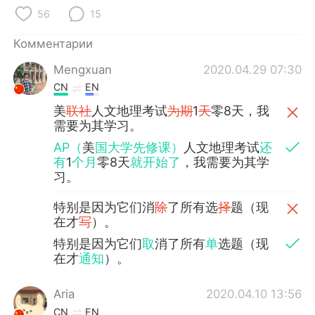
56
15
Комментарии
Mengxuan
2020.04.29 07:30
CN
EN
美
联社
人文地理考试
为期
1
天
零8天，我
需要为其学习。
AP（
美
国大学先修课）
人文地理考试
还
有
1
个月
零8天
就开始了
，我需要为其学
习。
特别是因为它们消
除
了所有选
择
题（现
在才
写
）。
特别是因为它们
取
消了所有
单
选题（现
在才
通知
）。
Aria
2020.04.10 13:56
CN
EN