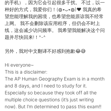
Deutsch
日本語
的手机），因为它会引起很多干扰。 不过，以一
种好的方式，我爱你们！(◍•ᴗ•◍)❤ 我真的希
한국어
ไทย
望您能理解我的困境，也希望您能原谅我不经常
上网。 我不会删除该应用程序，但仍会不时上
Indonesia
Italiano
线，这会减少访问频率。 我希望我能解决这个问
题并尽快回来!！^-^
Türkçe
Tiếng Việt
另外，我对中文翻译不好感到抱歉😂😅
Português
Hi everyone~
This is a disclaimer:
The AP Human Geography Exam is in a month
and 8 days, and I need to study for it.
Especially so because they took off all the
multiple choice questions (it’s just writing
now). But I’m determined to pass this exam!!