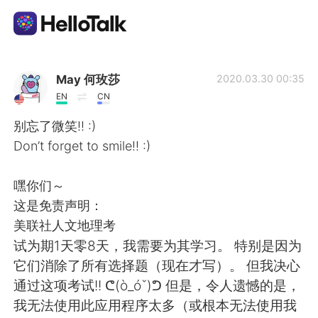
Приложение для Языкового Обмена
May 何玫莎
2020.03.30 00:35
EN
CN
AI Grammar Checker
别忘了微笑!! :)
Don’t forget to smile!! :)
Русский
嘿你们～
这是免责声明：
English
简体中文
美联社人文地理考
试为期1天零8天，我需要为其学习。 特别是因为
繁體中文
Español
它们消除了所有选择题（现在才写）。 但我决心
通过这项考试!! ᕦ(ò_óˇ)ᕤ 但是，令人遗憾的是，
العربية
Français
我无法使用此应用程序太多（或根本无法使用我