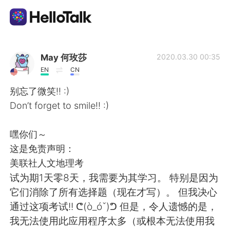
語学交換アプリ
May 何玫莎
2020.03.30 00:35
EN
CN
AI Grammar Checker
别忘了微笑!! :)
Don’t forget to smile!! :)
日本語
嘿你们～
这是免责声明：
English
简体中文
美联社人文地理考
试为期1天零8天，我需要为其学习。 特别是因为
繁體中文
Español
它们消除了所有选择题（现在才写）。 但我决心
通过这项考试!! ᕦ(ò_óˇ)ᕤ 但是，令人遗憾的是，
العربية
Français
我无法使用此应用程序太多（或根本无法使用我