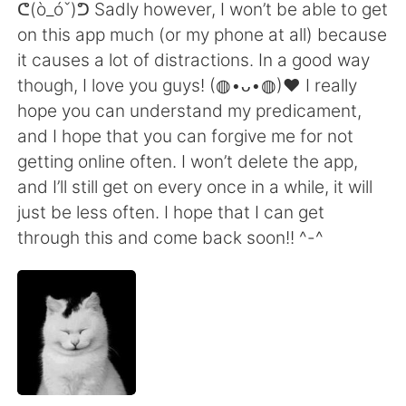
ᕦ(ò_óˇ)ᕤ Sadly however, I won’t be able to get
on this app much (or my phone at all) because
it causes a lot of distractions. In a good way
though, I love you guys! (◍•ᴗ•◍)❤ I really
hope you can understand my predicament,
and I hope that you can forgive me for not
getting online often. I won’t delete the app,
and I’ll still get on every once in a while, it will
just be less often. I hope that I can get
through this and come back soon!! ^-^