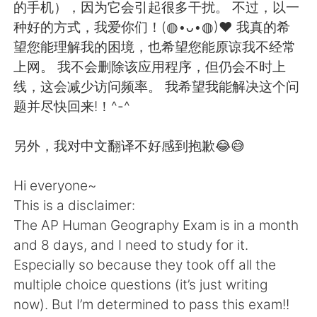
Deutsch
한국어
的手机），因为它会引起很多干扰。 不过，以一
种好的方式，我爱你们！(◍•ᴗ•◍)❤ 我真的希
Русский
ไทย
望您能理解我的困境，也希望您能原谅我不经常
上网。 我不会删除该应用程序，但仍会不时上
Indonesia
Italiano
线，这会减少访问频率。 我希望我能解决这个问
题并尽快回来!！^-^
Türkçe
Tiếng Việt
另外，我对中文翻译不好感到抱歉😂😅
Português
Hi everyone~
This is a disclaimer:
The AP Human Geography Exam is in a month
and 8 days, and I need to study for it.
Especially so because they took off all the
multiple choice questions (it’s just writing
now). But I’m determined to pass this exam!!