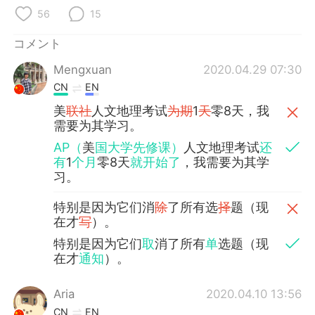
56
15
コメント
Mengxuan
2020.04.29 07:30
CN
EN
美
联社
人文地理考试
为期
1
天
零8天，我
需要为其学习。
AP（
美
国大学先修课）
人文地理考试
还
有
1
个月
零8天
就开始了
，我需要为其学
习。
特别是因为它们消
除
了所有选
择
题（现
在才
写
）。
特别是因为它们
取
消了所有
单
选题（现
在才
通知
）。
Aria
2020.04.10 13:56
CN
EN