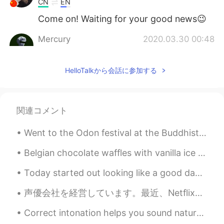
CN
EN
Come on! Waiting for your good news😉
Mercury
2020.03.30 00:48
CN
EN
@May 何玫莎
没关系的😄
HelloTalkから会話に参加する
May 何玫莎
2020.03.30 00:47
EN
CN
関連コメント
@Mercury
谢谢啊！ 我有很多错误 😅
Went to the Odon festival at the Buddhist Temple in Salt Lake City. Loved seeing people in kimono...
Mercury
2020.03.30 00:45
CN
EN
Belgian chocolate waffles with vanilla ice cream and a piping Hot Chocolate with whipped cream, a...
Fighting～
Today started out looking like a good day for a short walk. Short walks however, often turn into ...
Mercury
2020.03.30 00:45
声優会社を経営しています。最近、Netflixと取引しました。これで念願の チャリティーが始められます。しかし、国は非協力的です。チャリティー を始めるのは難しく、弁護士さえ私と話したがらないで...
CN
EN
Correct intonation helps you sound natural in American English. Intonation includes your tone, or...
嘿
你们～