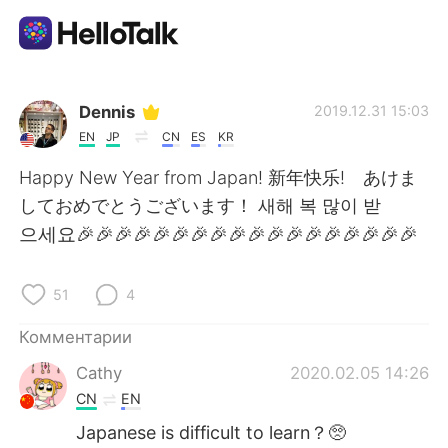
Приложение для Языкового Обмена
Dennis
2019.12.31 15:03
EN
JP
CN
ES
KR
AI Grammar Checker
Happy New Year from Japan! 新年快乐! あけま
しておめでとうございます！ 새해 복 많이 받
Русский
으세요🎉🎉🎉🎉🎉🎉🎉🎉🎉🎉🎉🎉🎉🎉🎉🎉🎉🎉
51
4
English
简体中文
Комментарии
繁體中文
Español
Cathy
2020.02.05 14:26
CN
EN
العربية
Français
Japanese is difficult to learn？🥺