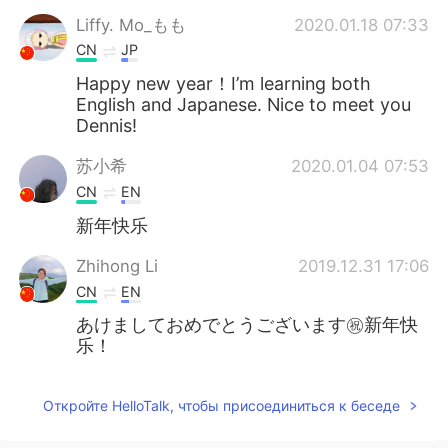
Deutsch
日本語
Liffy. Mo_もも
2020.01.18 07:33
CN
JP
한국어
ไทย
Happy new year！I’m learning both
English and Japanese. Nice to meet you
Indonesia
Italiano
Dennis!
Türkçe
Tiếng Việt
苏小希
2020.01.04 07:53
CN
EN
Português
新年快乐
Zhihong Li
2019.12.31 17:06
CN
EN
あけましておめでとうございます㊗️新年快
乐！
Откройте HelloTalk, чтобы присоединиться к беседе