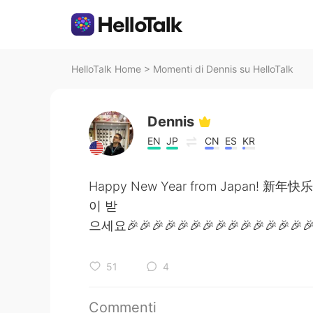
HelloTalk Home
>
Momenti di Dennis su HelloTalk
Dennis
EN
JP
CN
ES
KR
Happy New Year from Japan
이 받
으세요🎉🎉🎉🎉🎉🎉🎉🎉🎉🎉🎉🎉🎉🎉🎉
51
4
Commenti