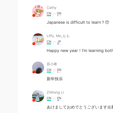
Cathy
CN
EN
Japanese is difficult to learn？🥺
Liffy. Mo_もも
CN
JP
Happy new year！I’m learning both
苏小希
CN
EN
新年快乐
Zhihong Li
CN
EN
あけましておめでとうございます㊗️