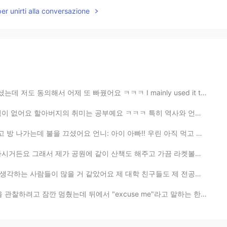
per unirti alla conversazione
빠꿨어요 ㅋㅋㅋ I mainly used it to send a message to all th...
공부예요 ㅋㅋㅋ 특히 역사와 언어 공부에 관심이 많으십니다 사진에서 할아버지께서 공부용으로 사용...
언니: 아이 아빠!! 우린 아직 먹고 있잖아!! 아빠: 어두운데서 식사하는 게 좋아. 너무 밝으...
같이 산책도 해주고 가끔 라켓볼도 치고 그러는데 겨울에는 너무 추우니까 쇼핑몰 가서 아이쇼핑 하...
어요 제 대학 친구들도 제 전공을 자주 햇갈렸었거든요 ㅋㅋㅋ 저는 이과 전공이지만 제가 당연히...
서 "excuse me"라고 말하는 한 여자의 목소리가 들렸다 버섯 건들지 말라고 혼날 줄 알았는...