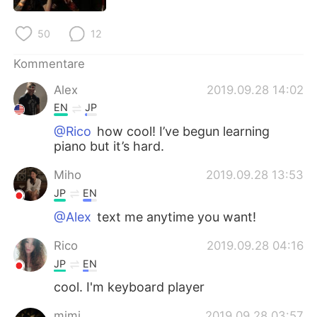
日本語
한국어
50
12
Русский
ไทย
Kommentare
Indonesia
Italiano
Alex
2019.09.28 14:02
EN
JP
Türkçe
Tiếng Việt
@Rico
how cool! I’ve begun learning
piano but it’s hard.
Português
Miho
2019.09.28 13:53
JP
EN
@Alex
text me anytime you want!
Rico
2019.09.28 04:16
JP
EN
cool. I'm keyboard player
mimi
2019.09.28 03:57