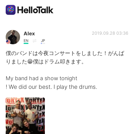
Sprachaustausch-App
Alex
2019.09.28 03:36
EN
JP
AI Grammar Checker
僕のバンドは今夜コンサートをしました！がんば
りました😁僕はドラム叩きます。
Deutsch
My band had a show tonight
! We did our best. I play the drums.
English
简体中文
繁體中文
Español
العربية
Français