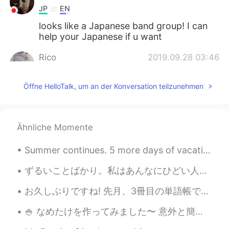
JP
EN
looks like a Japanese band group! I can
help your Japanese if u want
Rico
2019.09.28 03:46
JP
EN
Öffne HelloTalk, um an der Konversation teilzunehmen
Rock band?👏
TRee
2019.09.28 03:40
JP
EN
Ähnliche Momente
cool
Summer continues. 5 more days of vacation 4am start Tokyo -> Hakone -> Izu. Solo Camping, Co...
徐倫
2019.09.28 03:38
ずるいことばかり。私はあんなにひどい人かな。そんなにがっかりさせる外国人っぽくない外国人なの？本当にダメな役員と人間？私もわがままを言えばよかったな。いいえ。私は積極的に行動しても断れるし、サポ...
JP
EN
素敵✨
お久しぶりですね! 先月、3冊目の単語帳で全ての単語を暗記し終えました。 今、漢字で書かれた日本語は4500～5000語くらいは読めますが文法の勉強は好きではないし、日本の番組を見たり、日本...
Alex
2019.09.28 03:37
🍚 なめたけを作ってみました〜 意外と簡単に作れるもんやー！ 残ったご飯はおにぎりにしました！ 具はウメカカです I had a go at making nametake, it was s...
EN
JP