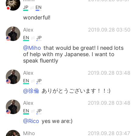
JP
EN
wonderful!
Alex
2019.09.28 03:50
EN
JP
@Miho
that would be great! I need lots
of help with my Japanese. I want to
speak fluently
Alex
2019.09.28 03:48
EN
JP
@徐倫
ありがとうございます！！:)
Alex
2019.09.28 03:48
EN
JP
@Rico
yes we are:)
Miho
2019.09.28 03:47