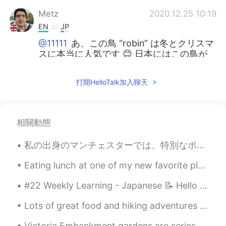
Metz
2020.12.25 10:19
EN
JP
@11111
あ、この鳥 “robin” は冬とクリスマ
スに本当に人気です 😊 日本にはこの鳥が
いますか？ まりさんも素敵な日を！😁
打開HelloTalk加入聊天
あや Aya
2020.12.25 06:13
JP
EN
かわいいクリスマスカード✨🎄そもそも、
相關動態
カードを送る習慣が素敵ですね😊
私の出身のマンチェスターでは、特別なポストボックスがあります。毎日、人々は意義を知らずに、そのポストボックスを通り過ぎて歩きます。 ９０年代に、その街の部分ではIRAによって爆撃されました。誰も...
11111
2020.12.25 00:37
JP
EN
Eating lunch at one of my new favorite places, Plano Texas, called The Sea Breeze, lobster rol...
どのカードも素敵です🎄✨私は下の鳥のカ
#22 Weekly Learning - Japanese 📝 Hello HT friends 😄, Welcome to my weekly learning of 🇰🇷🇯🇵🇷🇺 ❓...
ードが好きです😊安全で素敵なクリスマス
を過ごしてくださいね🦌🛷✨
Lots of great food and hiking adventures recently as the summer slowly comes to an end in Vancouv...
Metz
2020.12.24 23:52
Victoria Embankment gardens are series of gardens in the north side of the river Thames between B...