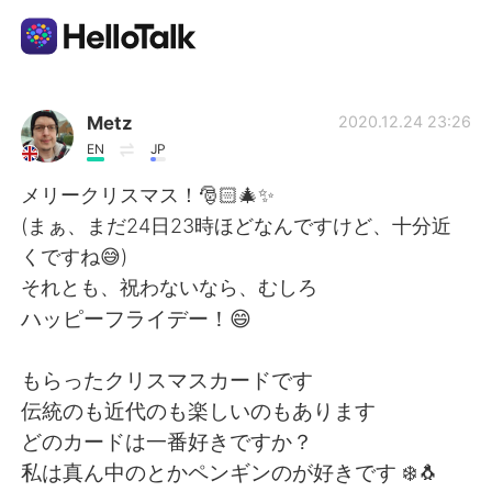
語言交換應用
Metz
2020.12.24 23:26
EN
JP
AI Grammar Checker
メリークリスマス！🎅🏻🎄✨
(まぁ、まだ24日23時ほどなんですけど、十分近
繁體中文
くですね😅)
それとも、祝わないなら、むしろ
ハッピーフライデー！😄
English
简体中文
もらったクリスマスカードです
Español
العربية
伝統のも近代のも楽しいのもあります
どのカードは一番好きですか？
Français
Deutsch
私は真ん中のとかペンギンのが好きです ❄️🐧