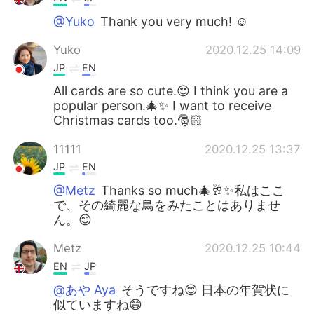
@Yuko
Thank you very much! ☺️
Yuko
2020.12.25 14:09
JP
EN
All cards are so cute.😍 I think you are a
popular person.🎄✨ I want to receive
Christmas cards too.🎅🏻
11111
2020.12.25 13:37
JP
EN
@Metz
Thanks so much🎄🥂✨私はここ
で、その綺麗な鳥をみたことはありませ
ん。😊
Metz
2020.12.25 10:44
EN
JP
@あや Aya
そうですね😊 日本の年賀状に
似ていますね😄