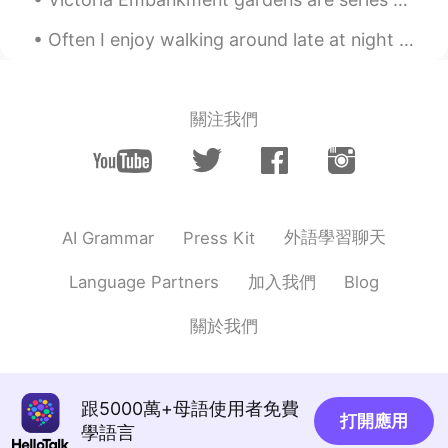
EN
JP
Often I enjoy walking around late at night and listening to music while taking photos. I think it...
@ノン Non
うん、僕もこれが好き😊 メリ
クリ、ノン！😁
ノン Non
2020.12.24 23:46
關注我們
JP
EN
私はペンギンの隣のカードのデザインが好
き！シンプルでおしゃれ😊 メリクリ！
Kiki キキ
2020.12.24 23:46
外語學習聊天
AI Grammar
Press Kit
JP
EN
加入我們
Language Partners
Blog
@Metz
毎日練習した😆✌🏻 どういたしまし
て♡ 素敵なchrrrismas を過ごしてね♪😂🎄
🎁❤️
關於我們
Metz
2020.12.24 23:43
EN
JP
跟5000萬+母語使用者免費
打開應用
@Kiki キキ
あー、すごい！やっぱりでき
學語言
る！😂 直してくれてあrrrりがとう☺️ 安心