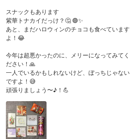
日本語
한국어
スナックもあります
Русский
ไทย
紫華トナカイだっけ？🤔 🟣✨
あと、まだハロウィンのチョコも食べています
Indonesia
Italiano
よ！😂
Türkçe
Tiếng Việt
今年は超悪かったのに、メリーになってみてく
ださい！🙏
Português
一人でいるかもしれないけど、ぼっちじゃない
ですよ！😅
頑張りましょう〜♪！💪