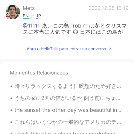
Metz
2020.12.25 10:19
EN
JP
@11111
あ、この鳥 “robin” は冬とクリスマ
スに本当に人気です 😊 日本にはこの鳥が
いますか？ まりさんも素敵な日を！😁
Abra o HelloTalk para entrar na conversa
あや Aya
2020.12.25 06:13
JP
EN
かわいいクリスマスカード✨🎄そもそも、
Momentos Relacionados
カードを送る習慣が素敵ですね😊
時々リラックスするように瞑想のため好きな文を書く Sometimes in order to relax I write things I enjoy for meditation 今回は1つ...
11111
2020.12.25 00:37
JP
EN
うちの家に2匹の猫がいる〜 飼う前にちょっと迷ってたけどやっぱり猫と一緒に暮らすのは楽しいよね！ ガツビーとなっぽちゃんという名前で一匹はちょっとシャイで静かだけどもう一匹はやんちゃでめっちゃ構...
どのカードも素敵です🎄✨私は下の鳥のカ
the sunset the other day was beautiful in Osaka ! 🌆 先日大阪の夕日はきれいでした i took this photo from the a...
ードが好きです😊安全で素敵なクリスマス
を過ごしてくださいね🦌🛷✨
これらはいくつかの一般的なアメリカのテキストのスラングです wwwww = lol 😂 (literally means "laughing out loud") 大笑い = lmao ( ...
Metz
2020.12.24 23:52
I took this photo close to my workplace. Christmas is coming! Whats your favourite thing a kit Ch...