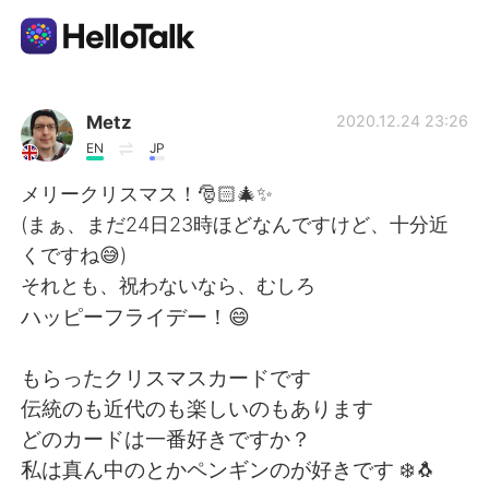
Aplicativo de troca de idioma
Metz
2020.12.24 23:26
EN
JP
AI Grammar Checker
メリークリスマス！🎅🏻🎄✨
(まぁ、まだ24日23時ほどなんですけど、十分近
Português
くですね😅)
それとも、祝わないなら、むしろ
ハッピーフライデー！😄
English
简体中文
もらったクリスマスカードです
繁體中文
Español
伝統のも近代のも楽しいのもあります
どのカードは一番好きですか？
العربية
Français
私は真ん中のとかペンギンのが好きです ❄️🐧