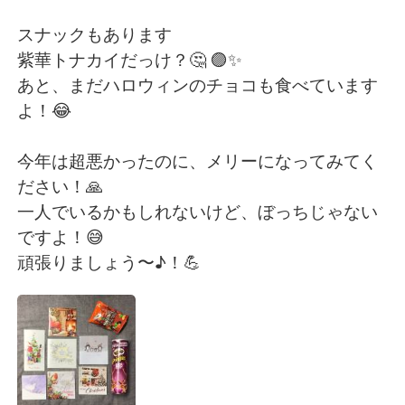
Deutsch
日本語
スナックもあります
한국어
Русский
紫華トナカイだっけ？🤔 🟣✨
あと、まだハロウィンのチョコも食べています
ไทย
Indonesia
よ！😂
Italiano
Türkçe
今年は超悪かったのに、メリーになってみてく
ださい！🙏
Tiếng Việt
一人でいるかもしれないけど、ぼっちじゃない
ですよ！😅
頑張りましょう〜♪！💪