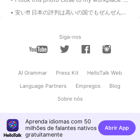
EN
JP
安い❗️❗️ 日本の評判は高いの国でもぜんぜん違うと思う💰 カナダは高いの国💸 笑 It’s so cheap❗️❗️ Japan has a reputation of being a re...
@ノン Non
うん、僕もこれが好き😊 メリ
クリ、ノン！😁
ノン Non
2020.12.24 23:46
Siga-nos
JP
EN
私はペンギンの隣のカードのデザインが好
き！シンプルでおしゃれ😊 メリクリ！
Kiki キキ
2020.12.24 23:46
AI Grammar
Press Kit
HelloTalk Web
JP
EN
Language Partners
Empregos
Blog
@Metz
毎日練習した😆✌🏻 どういたしまし
て♡ 素敵なchrrrismas を過ごしてね♪😂🎄
Sobre nós
🎁❤️
Metz
2020.12.24 23:43
Aprenda idiomas com 50
EN
JP
milhões de falantes nativos
Abrir App
@Kiki キキ
あー、すごい！やっぱりでき
gratuitamente
る！😂 直してくれてあrrrりがとう☺️ 安心