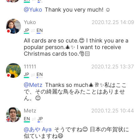
@Yuko
Thank you very much! ☺️
Yuko
2020.12.25 14:09
JP
EN
All cards are so cute.😍 I think you are a
popular person.🎄✨ I want to receive
Christmas cards too.🎅🏻
11111
2020.12.25 13:37
JP
EN
@Metz
Thanks so much🎄🥂✨私はここ
で、その綺麗な鳥をみたことはありませ
ん。😊
Metz
2020.12.25 10:44
EN
JP
@あや Aya
そうですね😊 日本の年賀状に
似ていますね😄