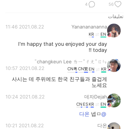
日本語
한국어
4
56
Русский
ไทย
تعليقات
2021.08.22 11:46
Yanananananna
Indonesia
Italiano
KR
EN
I'm happy that you enjoyed your day
Türkçe
Tiếng Việt
today !!
Português
changkeun Lee ㄌㄧˇㄔㄤˉㄍㄣˉ
2021.08.22 10:57
CN粤
CN繁
EN
KR
사시는 데 주위에도 한국 친구들과 즐겁게
노세요
2021.08.22 10:24
데자Dejah
CN
ES
KR
EN
넵ㅁ
@다온
2021.08.22 10:21
다온