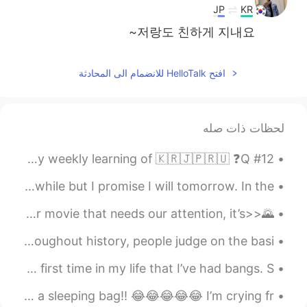
JP
KR
저랑도 친하게 지내요~
افتح HelloTalk للانضمام الى المحادثة
لحظات ذات صله
#12 Weekly Learning - Russian 📝 Hello HT friends 😄, Welcome to my weekly learning of 🇰🇷🇯🇵🇷🇺 ❓Q...
Hey guys, I'm sorry I haven't been able to reply in awhile but I promise I will tomorrow. In the...
🌄<<English reading practice>>🌅 It isn’t the content of our movie that needs our attention, it’s ...
Judging people by their appearance is not ok😨😨😨.... Throughout history, people judge on the basi...
I tried something new and got this haircut. It’s the first time in my life that I’ve had bangs. S...
When you pick your friend up and it looks like she’s wearing a sleeping bag!! 😂😂😂😂😂 I’m crying fr...