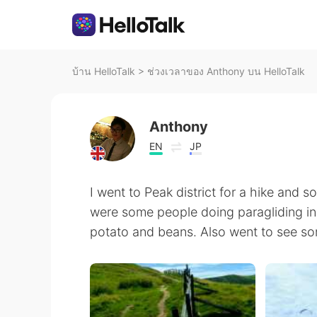
บ้าน HelloTalk
>
ช่วงเวลาของ Anthony บน HelloTalk
Anthony
EN
JP
I went to Peak district for a hike and s
were some people doing paragliding in 
potato and beans. Also went to see some