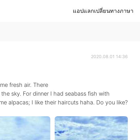
แอปแลกเปลี่ยนทางภาษา
2020.08.01 14:36
ome fresh air. There
the sky. For dinner I had seabass fish with
 alpacas; I like their haircuts haha. Do you like?