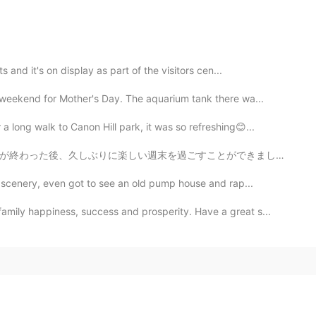
 and it's on display as part of the visitors cen...
ekend for Mother's Day. The aquarium tank there wa...
long walk to Canon Hill park, it was so refreshing😊...
ことができました。 ビックトリア州の温泉に行って、乗馬クラブのレッスンでホタテ、チョリソ、イカとパエリアを...
 scenery, even got to see an old pump house and rap...
ily happiness, success and prosperity. Have a great s...