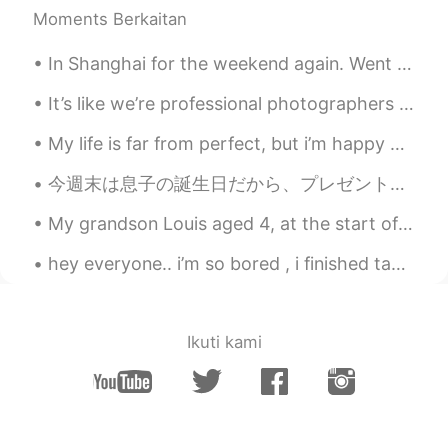
被HT censor？…🙈
Moments Berkaitan
Burger Queen
2020.02.13 15:03
In Shanghai for the weekend again. Went to Longhua temple today with the help of a very good Shan...
CN
EN
It’s like we’re professional photographers 😯📸 But we’re not 👽 Happy late children’s day! 👶🏻 ever...
感觉我说英语像在演戏呵呵呵呵呵呵呵好做
作呵呵呵呵呵
My life is far from perfect, but i’m happy with what i have, and working hard to get where i want...
Miko
2020.02.13 09:56
今週末は息子の誕生日だから、プレゼントで新しい自転車を買った This weekend is my sons birthday, so I bought him a new bicycle as...
CN
EN
My grandson Louis aged 4, at the start of a new term at his new school. In England children go to...
笑死我了😂😂故事情节跌宕起伏，引人入
胜，给你打9分，还有一分怕你太骄傲
hey everyone.. i’m so bored , i finished taking a walk outside! i’m so tired 😭 it’s so sunny toda...
농담입니다
2020.02.13 08:20
CN
EN
Ikuti kami
想起小学的时候老师让写寒假日记
Willow 양류
2020.02.13 07:56
CN
EN