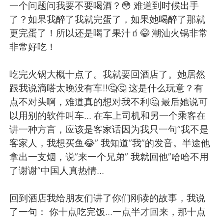
一个问题问我要不要喝酒？😳 难道到时候出手
了？如果我醉了我就完蛋了，如果她喝醉了那就
更完蛋了！所以还是喝了果汁🧃😂 潮汕火锅非常
非常好吃！
吃完火锅大概十点了。我就要回酒店了。她居然
跟我说滴嗒太晚没有车!!🤔🤔 这是什么玩意？有
点不对头啊，难道真的想对我不利🤔 最后她说可
以用别的软件叫车... 在车上司机和另一个乘客在
讲一种方言，应该是客家话因为我只一句”我不是
客家人，我想买鱼😂” 我知道”我”的发音。半途他
拿出一支烟，说”来一个兄弟” 我就回他”哈哈不用
了谢谢”中国人真热情...
回到酒店我给朋友们讲了你们刚读的故事，我说
了一句： 你十点吃完饭...一点半才回来，那十点