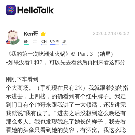
Aplikasi Pertukaran Bahasa
Ken哥
2020.02.13 05:52
CN粤
EN
CN
JP
AI Grammar Checker
《我的第一次吃潮汕火锅》🍲 Part 3 （结局）
-如果没看1 和2， 可以先去看然后再回来看这部分
Indonesia
刚刚下车看到一
个大商场。（手机现在只有2%）我就跟着她的指
English
简体中文
示进去，上四楼，的确看到有个红牛牌子。我走
到门口有个帅哥来跟我讲了一大顿话，还没讲完
繁體中文
Español
我就说”我有位了。” 进去之后没想到这么晚还有
那么多人。我也发现我忘了她长的样子，我去看
العربية
Français
看她的头像只看到她的笑容，有酒窝。我这么聪