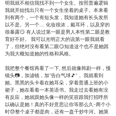
Deutsch
日本語
明我就不相信我找不到一个女生。按照普遍逻辑
我就开始找出只有一个女生坐着的桌子。本来看
한국어
Русский
到有两个，一个有短头发，我知道她有长头发所
以不是。另一个.... 化妆很浓，戴耳环，以及穿的
ไทย
Italiano
很暴露😏 有人说过第一眼是男人本性第二眼是教
育好不好。 我可以光明正大的说第一眼我就看
Türkçe
Tiếng Việt
了，但绝对没有看第二眼😏知道这个也不是她因
为我大概知道她的性格和风格。
Português
我把整个餐馆再看了一下, 然后就像韩剧一样，慢
镜头📷，加滤镜，加”告白气球🎵”， 我就看到
她。黑黑的头卡着在她耳朵，穿着普通上班的小
裙子，她在看着一本英语书。我走过去看她有没
有反应，她就跟她头像一样的笑容跟我打招呼所
以确认是她！真的不好意思让你等那么久-两个小
时😓整个桌子都是肉，还有一盘干炒牛河。她第