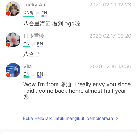
Lucky Au
2020.02.21 12:23
CN粤
EN
八合里海记 看到logo啦
月聆重楼
2020.02.17 09:20
CN
EN
八合里
Vila
2020.02.16 13:56
CN
EN
Wow I’m from 潮汕. I really envy you since
I did’t come back home almost half year
😞
爱斯基摩T
2020.02.13 23:11
CN
FR
Buka HelloTalk untuk mengikuti pembicaraan
“黑黑的头卡着在她耳朵” - 论proofreading
的重要性🧐 另，“嘀嗒”是什么？难道滴滴会