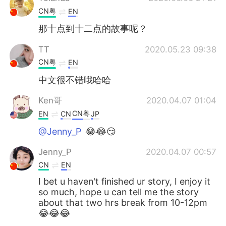
CN粤
EN
那十点到十二点的故事呢？
TT
2020.05.23 09:38
CN粤
EN
中文很不错哦哈哈
Ken哥
2020.04.07 01:04
CN粤
EN
CN
JP
@Jenny_P
😂😂😏
Jenny_P
2020.04.07 00:57
CN
EN
I bet u haven't finished ur story, I enjoy it
so much, hope u can tell me the story
about that two hrs break from 10-12pm
😂😂😂