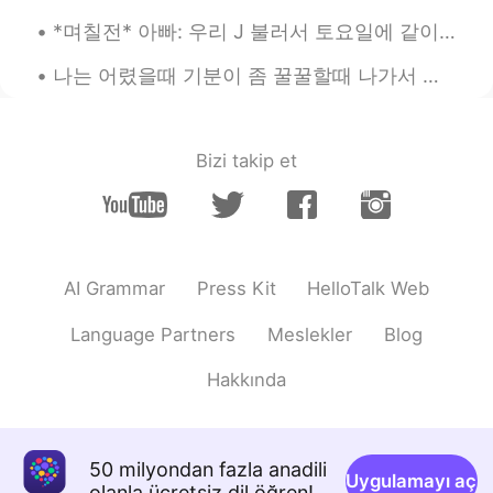
까지 만해도 부모님을 엄청 원망했었어요 뒷
*며칠전* 아빠: 우리 J 불러서 토요일에 같이 축구 볼까?? 언니: 아이 아빠!! 토요일이 J 결혼식 날이잖아 아빠: 아 맞다~ 그래도 신랑도 축구는 볼 시간 있겠지? 낮에...
이야기를 다 하려면 얘기가 너무 길어지지만
저도 부모님에게 많은 스트레스를 받았어요
나는 어렸을때 기분이 좀 꿀꿀할때 나가서 공원에 그네를 자주 탔어요 이제는 드라이브하러 가고 이 두가지 행동이 아무런 관계가 없다고 생각했는데 요새 다시 그네를 찾아가는 내...
우리 부모님은 둘다 서울대출신이기 때문에
저에게도 죽으라 공부시키고 좋은 대학에 입
학하기 위해서만 키웠던 거 같은 기분이 들
었어요 특히 고등학교때 많이 심해져서 인간
Bizi takip et
취급을 안해주시는 거 같았었고 너무 힘들었
어요 이제는 부모님의 마음을 조금 다 잘 이
해하게 됐었지만 아직 많은 부분으로 부족하
고 아직 이해하려고 노력중이에요 결론은 가
족관계는 늘 "a work in progress" (진행중
AI Grammar
Press Kit
HelloTalk Web
인 작업)인 거 같아요 선민님 생각도 나눠주
셔서 감사합니다
Language Partners
Meslekler
Blog
올리
2019.05.09 15:12
Hakkında
EN
KR
@김지현
도움이 되셨다니 다행이네요 무슨
일인지 모르겠지만 이제 마음이 좀 더 편해
50 milyondan fazla anadili
지시길 바랍니다~
Uygulamayı aç
olanla ücretsiz dil öğren!