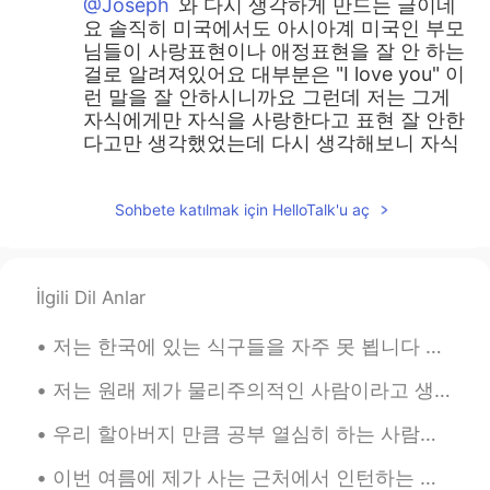
@Joseph
와 다시 생각하게 만드는 글이네
요 솔직히 미국에서도 아시아계 미국인 부모
님들이 사랑표현이나 애정표현을 잘 안 하는
걸로 알려져있어요 대부분은 "I love you" 이
런 말을 잘 안하시니까요 그런데 저는 그게
자식에게만 자식을 사랑한다고 표현 잘 안한
다고만 생각했었는데 다시 생각해보니 자식
에게 사랑을 요구하는 표현도 잘 안하는 거
같네요 부모님이 표현을 더 많이 하시면 자
Sohbete katılmak için HelloTalk'u aç
식이 부모님의 사랑을 더 쉽게 느낄 수 있으
며 자식도 부모님을 더 잘 챙길 수 있을 거 같
아요 수평적인 관계, 좋은 말씀 해주셔서 감
사합니다 그리고 좋은 여친분 있다니 복 받
İlgili Dil Anlar
으셨네요 ㅎㅎ 저도 잘 배웠습니다 여친분에
게도 감사합니다
저는 한국에 있는 식구들을 자주 못 뵙니다 저희 부모님은 한국인이지만 저는 미국에서 태어나고 자라왔습니다 대학 다닐때까지 한국에 못 갔습니다 작년 9월에 한국을 방문할 수 있...
올리
2019.05.09 15:19
저는 원래 제가 물리주의적인 사람이라고 생각하지 않았어요 돈도 돈으로 살 수 있는 것들에도 아예 관심 없었어요 어렸을때부터 장난감 게임 옷을 열망하고 그러지 않았어요 쇼핑몰도...
EN
KR
우리 할아버지 만큼 공부 열심히 하는 사람을 본 적이 없어요 할아버지의 취미는 공부예요 ㅋㅋㅋ 특히 역사와 언어 공부에 관심이 많으십니다 사진에서 할아버지께서 공부용으로 사용...
@Sunmin선민
무슨 말씀이신지 너무 잘 알
아요 "까가운만큼 상처주기도 또 받기도 쉬
이번 여름에 제가 사는 근처에서 인턴하는 친구의 운전사를 돼줬어요 ㅋㅋㅋ 물론 돈은 받으면서 😂 퇴근할때는 괜찮았는데 더 일찍 출근을 해야 되니까 좀 힘들었어요 ㅋㅋ 매범 아...
운 관계" 이 말과 공감해요 저도 한 2~3년 전