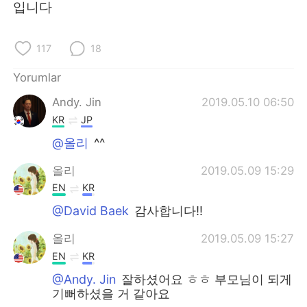
Deutsch
日本語
입니다
한국어
Русский
117
18
ไทย
Indonesia
Yorumlar
Andy. Jin
2019.05.10 06:50
Italiano
Tiếng Việt
KR
JP
Português
@올리
^^
올리
2019.05.09 15:29
EN
KR
@David Baek
감사합니다!!
올리
2019.05.09 15:27
EN
KR
@Andy. Jin
잘하셨어요 ㅎㅎ 부모님이 되게
기뻐하셨을 거 같아요