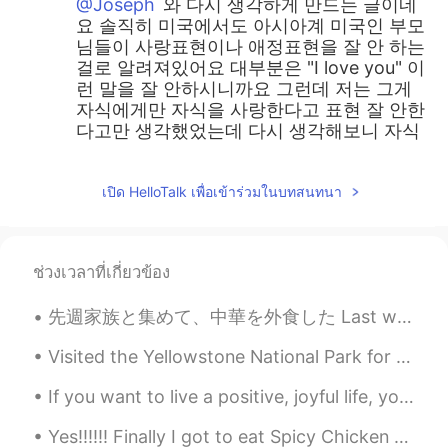
@Joseph
와 다시 생각하게 만드는 글이네
요 솔직히 미국에서도 아시아계 미국인 부모
님들이 사랑표현이나 애정표현을 잘 안 하는
걸로 알려져있어요 대부분은 "I love you" 이
런 말을 잘 안하시니까요 그런데 저는 그게
자식에게만 자식을 사랑한다고 표현 잘 안한
다고만 생각했었는데 다시 생각해보니 자식
에게 사랑을 요구하는 표현도 잘 안하는 거
같네요 부모님이 표현을 더 많이 하시면 자
เปิด HelloTalk เพื่อเข้าร่วมในบทสนทนา
식이 부모님의 사랑을 더 쉽게 느낄 수 있으
며 자식도 부모님을 더 잘 챙길 수 있을 거 같
아요 수평적인 관계, 좋은 말씀 해주셔서 감
사합니다 그리고 좋은 여친분 있다니 복 받
ช่วงเวลาที่เกี่ยวข้อง
으셨네요 ㅎㅎ 저도 잘 배웠습니다 여친분에
게도 감사합니다
先週家族と集めて、中華を外食した Last week we met with family and went out for Chinese food. レストランの前に鯉の池があった In ...
올리
2019.05.09 15:19
Visited the Yellowstone National Park for the weekend. There are a lot of hot springs and geysers...
EN
KR
If you want to live a positive, joyful life, you cannot be surrounded by negative people who don’...
@Sunmin선민
무슨 말씀이신지 너무 잘 알
아요 "까가운만큼 상처주기도 또 받기도 쉬
Yes!!!!!! Finally I got to eat Spicy Chicken Feet in Singapore!!!! It taste similar to the ones i...
운 관계" 이 말과 공감해요 저도 한 2~3년 전