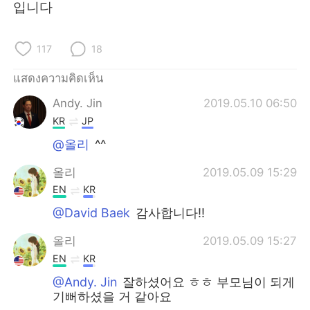
Deutsch
日本語
입니다
한국어
Русский
117
18
Indonesia
Italiano
แสดงความคิดเห็น
Andy. Jin
2019.05.10 06:50
Türkçe
Tiếng Việt
KR
JP
Português
@올리
^^
올리
2019.05.09 15:29
EN
KR
@David Baek
감사합니다!!
올리
2019.05.09 15:27
EN
KR
@Andy. Jin
잘하셨어요 ㅎㅎ 부모님이 되게
기뻐하셨을 거 같아요