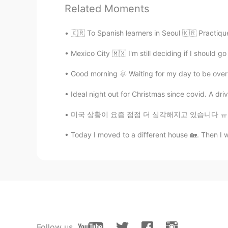
Related Moments
아 너무 사랑스럽다 ㅠㅠㅠ
🇰🇷 To Spanish learners in Seoul 🇰🇷 Practiqu
DianeK.
KR
EN
Mexico City 🇲🇽 I'm still deciding if I should 
작명의 천잰데요?하하하 미스터 선샤인!
Good morning 🌞 Waiting for my day to be over 
Ideal night out for Christmas since covid. A dri
HaminNyangE
KR
EN
미국 상황이 요즘 점점 더 심각해지고 있습니다 ㅠㅠ 바이러스가 너무 빨리 퍼뜨
앗?드라마 이름이랑 똑같아
Today I moved to a different house 🏡. Then I we
Ein
KR
EN
Omg he is SO adorable 😘
Joy
KR
EN
Follow us