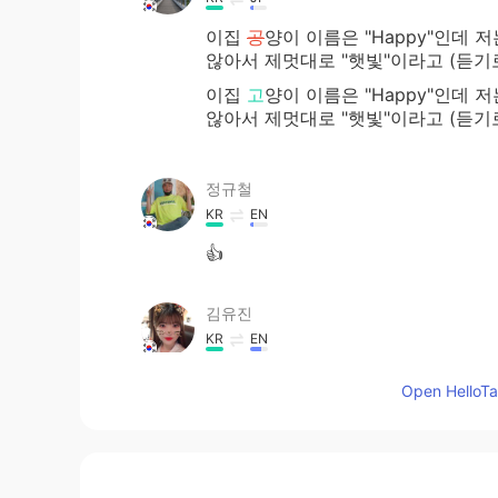
이집
공
양이 이름은 "Happy"인데 
않아서 제멋대로 "햇빛"이라고 (듣기
이집
고
양이 이름은 "Happy"인데 
않아서 제멋대로 "햇빛"이라고 (듣기
정규철
KR
EN
👍
김유진
KR
EN
언어 유희적 표현이 정말 재밌어요!
Open HelloTal
아용~
Joy
KR
EN