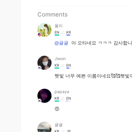
Comments
올리
EN
KR
@귤귤
아 오타네요 ㅋㅋㅋ 감사합
Jiwon
KR
EN
햇빛 너무 예쁜 이름이네요🥰🥰햇빛
papaya
KR
EN
😍
귤귤
KR
JP